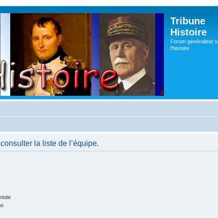
Tribune
Histoire
Forum généraliste s
l'histoire
onsulter la liste de l’équipe.
isite
on