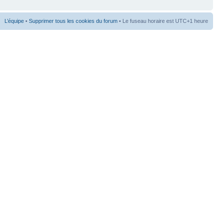
L’équipe
•
Supprimer tous les cookies du forum
• Le fuseau horaire est UTC+1 heure