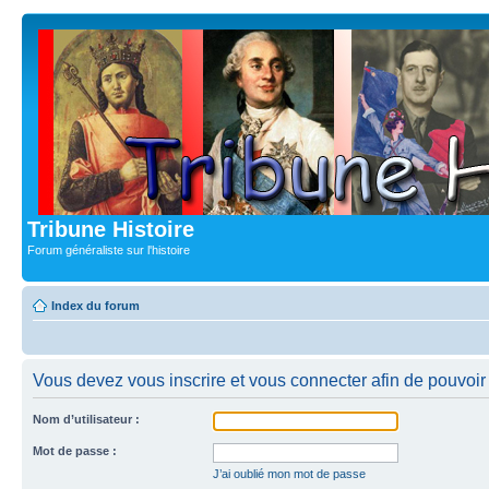
Tribune Histoire
Forum généraliste sur l'histoire
Index du forum
Vous devez vous inscrire et vous connecter afin de pouvoir c
Nom d’utilisateur :
Mot de passe :
J’ai oublié mon mot de passe