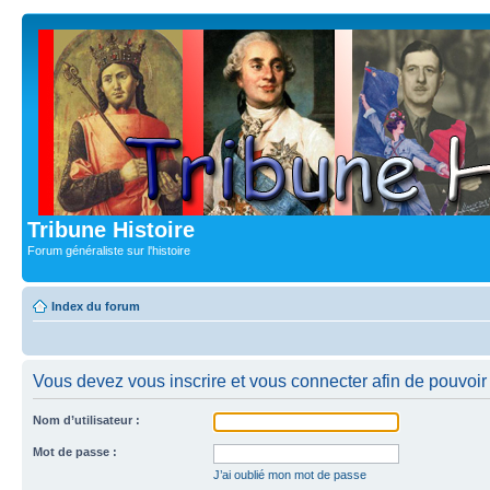
Tribune Histoire
Forum généraliste sur l'histoire
Index du forum
Vous devez vous inscrire et vous connecter afin de pouvoir c
Nom d’utilisateur :
Mot de passe :
J’ai oublié mon mot de passe