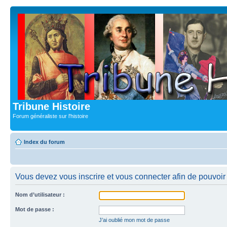
Tribune Histoire
Forum généraliste sur l'histoire
Index du forum
Vous devez vous inscrire et vous connecter afin de pouvoir c
Nom d’utilisateur :
Mot de passe :
J’ai oublié mon mot de passe