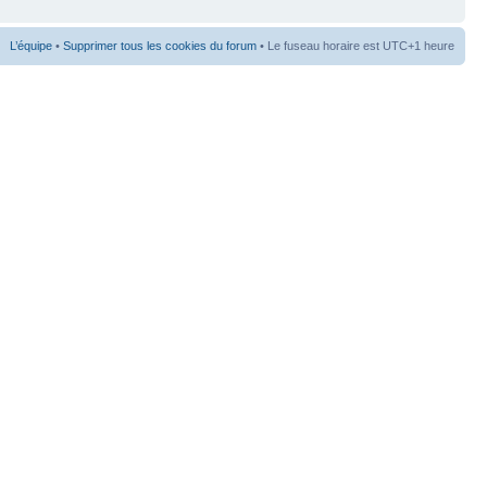
L’équipe
•
Supprimer tous les cookies du forum
• Le fuseau horaire est UTC+1 heure