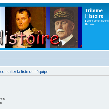
Tribune
Histoire
Forum généraliste s
l'histoire
onsulter la liste de l’équipe.
isite
on