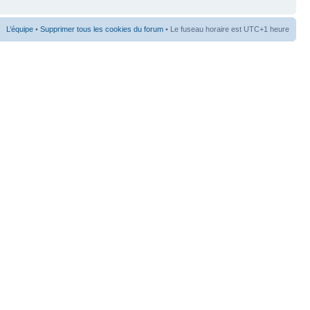
L’équipe
•
Supprimer tous les cookies du forum
• Le fuseau horaire est UTC+1 heure