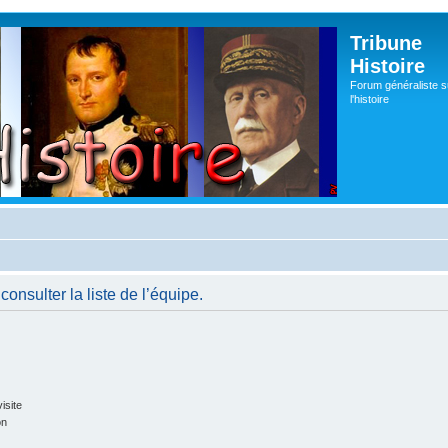
Tribune
Histoire
Forum généraliste s
l'histoire
onsulter la liste de l’équipe.
isite
on