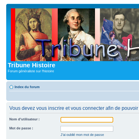
Tribune Histoire
Forum généraliste sur l'histoire
Index du forum
Vous devez vous inscrire et vous connecter afin de pouvoir c
Nom d’utilisateur :
Mot de passe :
J’ai oublié mon mot de passe