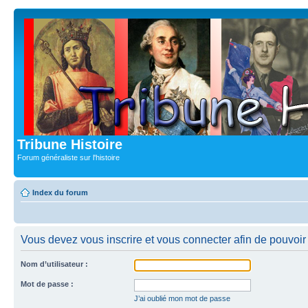
Tribune Histoire
Forum généraliste sur l'histoire
Index du forum
Vous devez vous inscrire et vous connecter afin de pouvoir c
Nom d’utilisateur :
Mot de passe :
J’ai oublié mon mot de passe