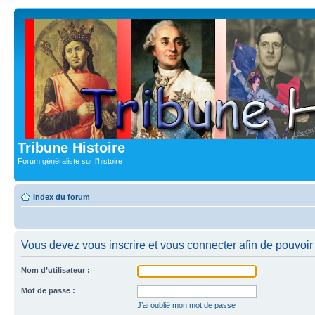
Tribune Histoire
Forum généraliste sur l'histoire
Index du forum
Vous devez vous inscrire et vous connecter afin de pouvoir c
Nom d’utilisateur :
Mot de passe :
J’ai oublié mon mot de passe