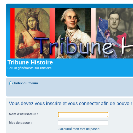
Tribune Histoire
Forum généraliste sur l'histoire
Index du forum
Vous devez vous inscrire et vous connecter afin de pouvoir c
Nom d’utilisateur :
Mot de passe :
J’ai oublié mon mot de passe