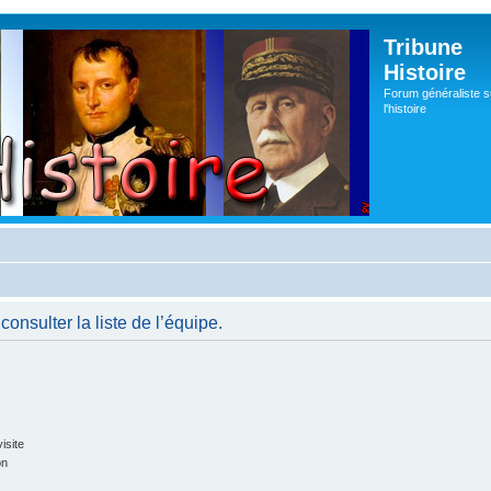
Tribune
Histoire
Forum généraliste s
l'histoire
onsulter la liste de l’équipe.
isite
on