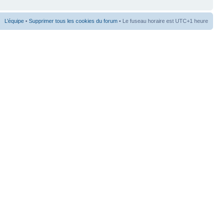
L’équipe
•
Supprimer tous les cookies du forum
• Le fuseau horaire est UTC+1 heure