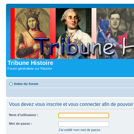
Tribune Histoire
Forum généraliste sur l'histoire
Index du forum
Vous devez vous inscrire et vous connecter afin de pouvoir c
Nom d’utilisateur :
Mot de passe :
J’ai oublié mon mot de passe