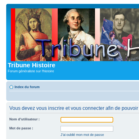
Tribune Histoire
Forum généraliste sur l'histoire
Index du forum
Vous devez vous inscrire et vous connecter afin de pouvoir c
Nom d’utilisateur :
Mot de passe :
J’ai oublié mon mot de passe