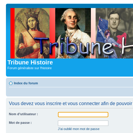
Tribune Histoire
Forum généraliste sur l'histoire
Index du forum
Vous devez vous inscrire et vous connecter afin de pouvoir c
Nom d’utilisateur :
Mot de passe :
J’ai oublié mon mot de passe