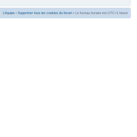
L’équipe
•
Supprimer tous les cookies du forum
• Le fuseau horaire est UTC+1 heure