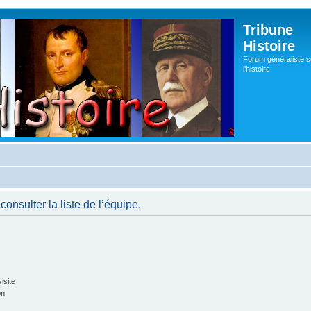
Tribune
Histoire
Forum généraliste s
l'histoire
onsulter la liste de l’équipe.
isite
on