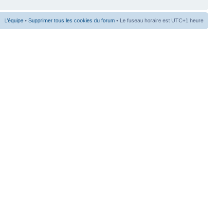
L’équipe
•
Supprimer tous les cookies du forum
• Le fuseau horaire est UTC+1 heure