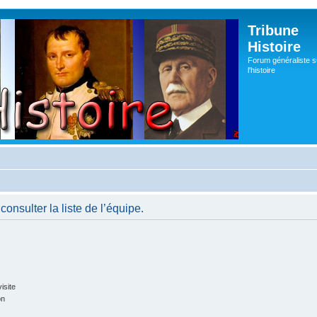
Tribune
Histoire
Forum généraliste s
l'histoire
onsulter la liste de l’équipe.
isite
on