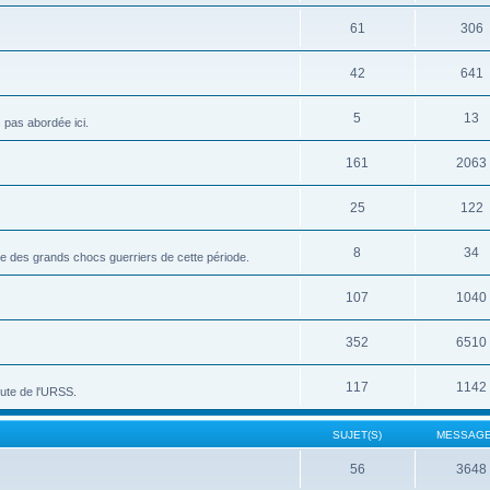
61
306
42
641
5
13
c pas abordée ici.
161
2063
25
122
8
34
vue des grands chocs guerriers de cette période.
107
1040
352
6510
117
1142
hute de l'URSS.
SUJET(S)
MESSAGE
56
3648