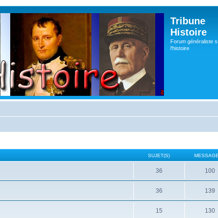
Tribune
Histoire
Forum généraliste s
l'histoire
SUJET(S)
MESSAGE
36
100
36
139
15
130