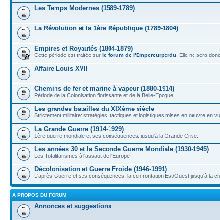
Les Temps Modernes (1589-1789)
La Révolution et la 1ère République (1789-1804)
Empires et Royautés (1804-1879)
Cette période est traitée sur
le forum de l'Empereurperdu
. Elle ne sera don
Affaire Louis XVII
Chemins de fer et marine à vapeur (1880-1914)
Période de la Colonisation florissante et de la Belle-Epoque.
Les grandes batailles du XIXème siècle
Strictement militaire: stratégies, tactiques et logistiques mises en oeuvre en 
La Grande Guerre (1914-1929)
1ère guerre mondiale et ses conséquences, jusqu'à la Grande Crise.
Les années 30 et la Seconde Guerre Mondiale (1930-1945)
Les Totalitarismes à l'assaut de l'Europe !
Décolonisation et Guerre Froide (1946-1991)
L'après-Guerre et ses conséquences: la confrontation Est/Ouest jusqu'à la c
A PROPOS DU FORUM
Annonces et suggestions