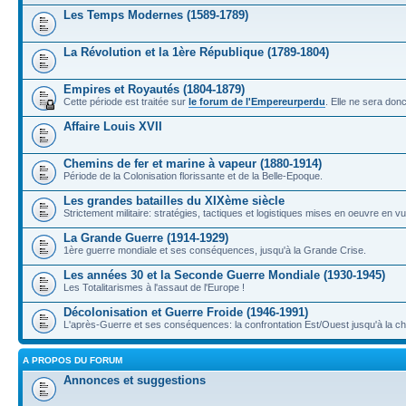
Les Temps Modernes (1589-1789)
La Révolution et la 1ère République (1789-1804)
Empires et Royautés (1804-1879)
Cette période est traitée sur
le forum de l'Empereurperdu
. Elle ne sera don
Affaire Louis XVII
Chemins de fer et marine à vapeur (1880-1914)
Période de la Colonisation florissante et de la Belle-Epoque.
Les grandes batailles du XIXème siècle
Strictement militaire: stratégies, tactiques et logistiques mises en oeuvre en 
La Grande Guerre (1914-1929)
1ère guerre mondiale et ses conséquences, jusqu'à la Grande Crise.
Les années 30 et la Seconde Guerre Mondiale (1930-1945)
Les Totalitarismes à l'assaut de l'Europe !
Décolonisation et Guerre Froide (1946-1991)
L'après-Guerre et ses conséquences: la confrontation Est/Ouest jusqu'à la c
A PROPOS DU FORUM
Annonces et suggestions