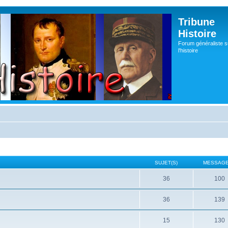
Tribune
Histoire
Forum généraliste s
l'histoire
SUJET(S)
MESSAGE
36
100
36
139
15
130