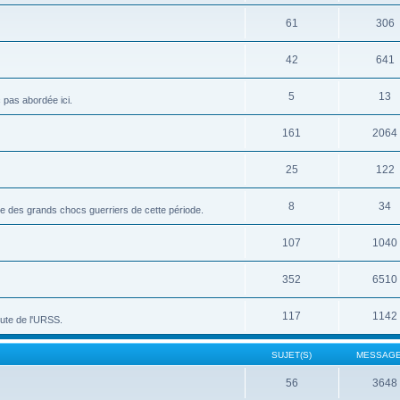
61
306
42
641
5
13
c pas abordée ici.
161
2064
25
122
8
34
vue des grands chocs guerriers de cette période.
107
1040
352
6510
117
1142
hute de l'URSS.
SUJET(S)
MESSAGE
56
3648