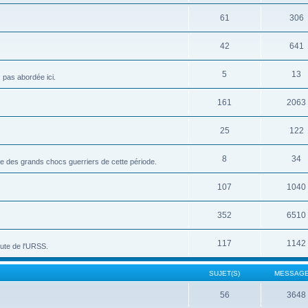
61
306
42
641
5
13
c pas abordée ici.
161
2063
25
122
8
34
vue des grands chocs guerriers de cette période.
107
1040
352
6510
117
1142
hute de l'URSS.
SUJET(S)
MESSAGE
56
3648