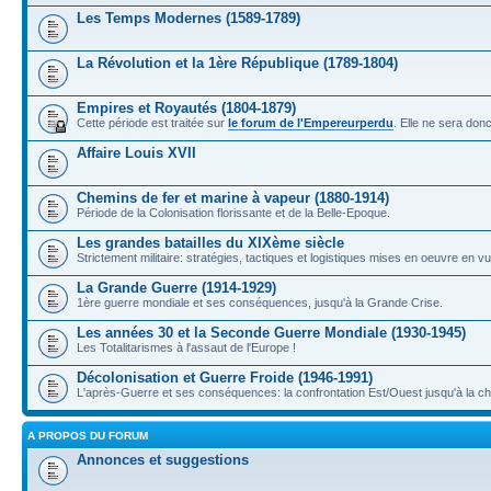
Les Temps Modernes (1589-1789)
La Révolution et la 1ère République (1789-1804)
Empires et Royautés (1804-1879)
Cette période est traitée sur
le forum de l'Empereurperdu
. Elle ne sera don
Affaire Louis XVII
Chemins de fer et marine à vapeur (1880-1914)
Période de la Colonisation florissante et de la Belle-Epoque.
Les grandes batailles du XIXème siècle
Strictement militaire: stratégies, tactiques et logistiques mises en oeuvre en 
La Grande Guerre (1914-1929)
1ère guerre mondiale et ses conséquences, jusqu'à la Grande Crise.
Les années 30 et la Seconde Guerre Mondiale (1930-1945)
Les Totalitarismes à l'assaut de l'Europe !
Décolonisation et Guerre Froide (1946-1991)
L'après-Guerre et ses conséquences: la confrontation Est/Ouest jusqu'à la c
A PROPOS DU FORUM
Annonces et suggestions