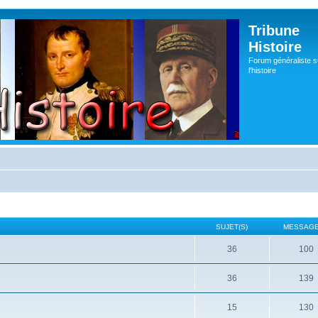
Tribune
Histoire
Forum généraliste s
l'histoire
SUJET(S)
MESSAGE
36
100
36
139
15
130