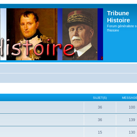
Tribune
Histoire
Forum généraliste s
l'histoire
SUJET(S)
MESSAGE
36
100
36
139
15
130