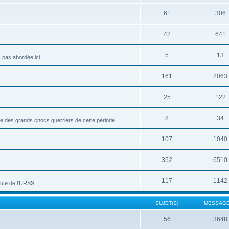
61
306
42
641
5
13
c pas abordée ici.
161
2063
25
122
8
34
vue des grands chocs guerriers de cette période.
107
1040
352
6510
117
1142
hute de l'URSS.
SUJET(S)
MESSAGE
56
3648