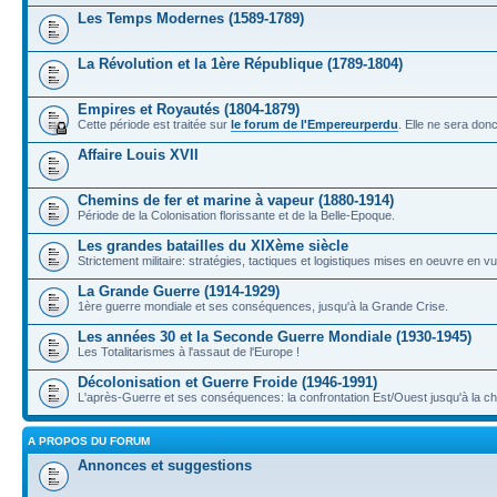
Les Temps Modernes (1589-1789)
La Révolution et la 1ère République (1789-1804)
Empires et Royautés (1804-1879)
Cette période est traitée sur
le forum de l'Empereurperdu
. Elle ne sera don
Affaire Louis XVII
Chemins de fer et marine à vapeur (1880-1914)
Période de la Colonisation florissante et de la Belle-Epoque.
Les grandes batailles du XIXème siècle
Strictement militaire: stratégies, tactiques et logistiques mises en oeuvre en 
La Grande Guerre (1914-1929)
1ère guerre mondiale et ses conséquences, jusqu'à la Grande Crise.
Les années 30 et la Seconde Guerre Mondiale (1930-1945)
Les Totalitarismes à l'assaut de l'Europe !
Décolonisation et Guerre Froide (1946-1991)
L'après-Guerre et ses conséquences: la confrontation Est/Ouest jusqu'à la c
A PROPOS DU FORUM
Annonces et suggestions