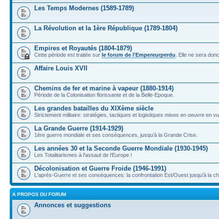
Les Temps Modernes (1589-1789)
La Révolution et la 1ère République (1789-1804)
Empires et Royautés (1804-1879)
Cette période est traitée sur
le forum de l'Empereurperdu
. Elle ne sera don
Affaire Louis XVII
Chemins de fer et marine à vapeur (1880-1914)
Période de la Colonisation florissante et de la Belle-Epoque.
Les grandes batailles du XIXème siècle
Strictement militaire: stratégies, tactiques et logistiques mises en oeuvre en 
La Grande Guerre (1914-1929)
1ère guerre mondiale et ses conséquences, jusqu'à la Grande Crise.
Les années 30 et la Seconde Guerre Mondiale (1930-1945)
Les Totalitarismes à l'assaut de l'Europe !
Décolonisation et Guerre Froide (1946-1991)
L'après-Guerre et ses conséquences: la confrontation Est/Ouest jusqu'à la c
A PROPOS DU FORUM
Annonces et suggestions