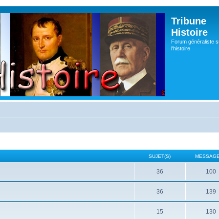
Tribune
Histoire
Forum généraliste s
l'histoire
SUJET(S)
MESSAGE
36
100
36
139
15
130