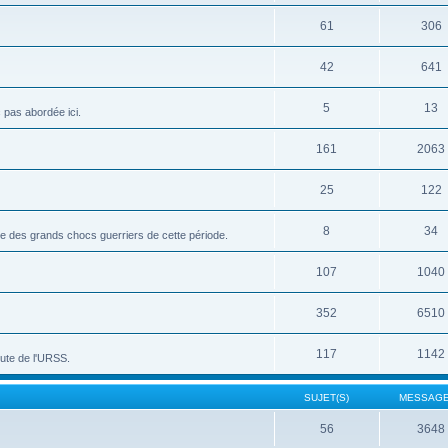
61
306
42
641
5
13
c pas abordée ici.
161
2063
25
122
8
34
vue des grands chocs guerriers de cette période.
107
1040
352
6510
117
1142
hute de l'URSS.
SUJET(S)
MESSAGE
56
3648