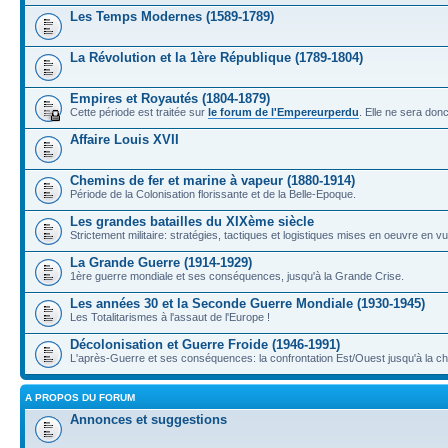
Les Temps Modernes (1589-1789)
La Révolution et la 1ère République (1789-1804)
Empires et Royautés (1804-1879)
Cette période est traitée sur
le forum de l'Empereurperdu
. Elle ne sera don
Affaire Louis XVII
Chemins de fer et marine à vapeur (1880-1914)
Période de la Colonisation florissante et de la Belle-Epoque.
Les grandes batailles du XIXème siècle
Strictement militaire: stratégies, tactiques et logistiques mises en oeuvre en 
La Grande Guerre (1914-1929)
1ère guerre mondiale et ses conséquences, jusqu'à la Grande Crise.
Les années 30 et la Seconde Guerre Mondiale (1930-1945)
Les Totalitarismes à l'assaut de l'Europe !
Décolonisation et Guerre Froide (1946-1991)
L'après-Guerre et ses conséquences: la confrontation Est/Ouest jusqu'à la c
A PROPOS DU FORUM
Annonces et suggestions