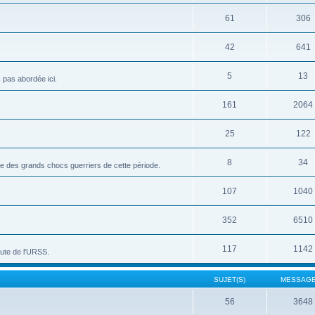
61
306
42
641
5
13
c pas abordée ici.
161
2064
25
122
8
34
vue des grands chocs guerriers de cette période.
107
1040
352
6510
117
1142
hute de l'URSS.
SUJET(S)
MESSAGE
56
3648