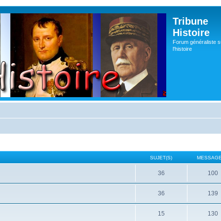
Tribune
Histoire
Forum généraliste s
l'histoire
SUJET(S)
MESSAGE
36
100
36
139
15
130