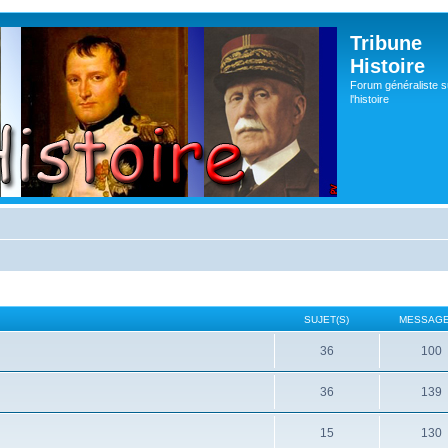
Tribune
Histoire
Forum généraliste s
l'histoire
SUJET(S)
MESSAGE
36
100
36
139
15
130