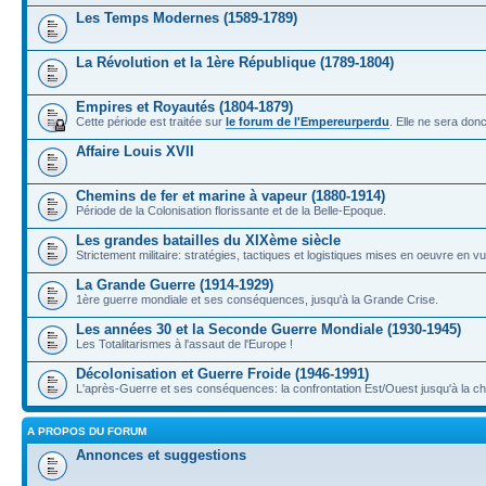
Les Temps Modernes (1589-1789)
La Révolution et la 1ère République (1789-1804)
Empires et Royautés (1804-1879)
Cette période est traitée sur
le forum de l'Empereurperdu
. Elle ne sera don
Affaire Louis XVII
Chemins de fer et marine à vapeur (1880-1914)
Période de la Colonisation florissante et de la Belle-Epoque.
Les grandes batailles du XIXème siècle
Strictement militaire: stratégies, tactiques et logistiques mises en oeuvre en 
La Grande Guerre (1914-1929)
1ère guerre mondiale et ses conséquences, jusqu'à la Grande Crise.
Les années 30 et la Seconde Guerre Mondiale (1930-1945)
Les Totalitarismes à l'assaut de l'Europe !
Décolonisation et Guerre Froide (1946-1991)
L'après-Guerre et ses conséquences: la confrontation Est/Ouest jusqu'à la c
A PROPOS DU FORUM
Annonces et suggestions