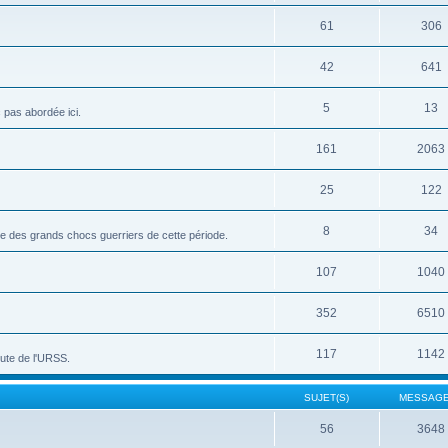
61
306
42
641
5
13
c pas abordée ici.
161
2063
25
122
8
34
vue des grands chocs guerriers de cette période.
107
1040
352
6510
117
1142
hute de l'URSS.
SUJET(S)
MESSAGE
56
3648