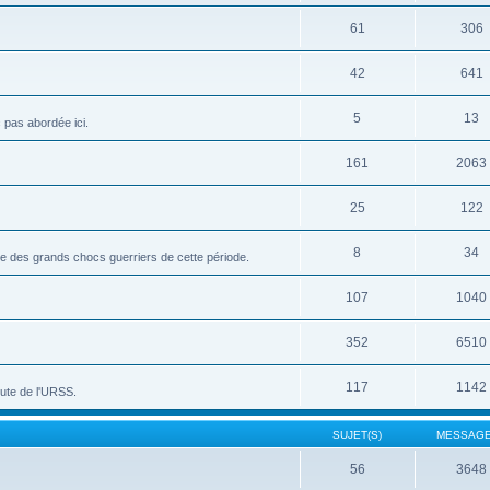
61
306
42
641
5
13
c pas abordée ici.
161
2063
25
122
8
34
vue des grands chocs guerriers de cette période.
107
1040
352
6510
117
1142
hute de l'URSS.
SUJET(S)
MESSAGE
56
3648