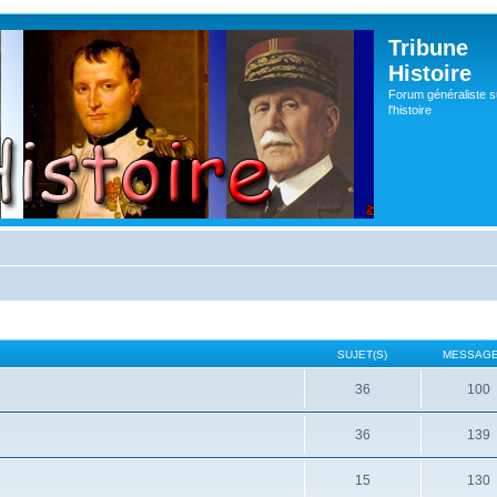
Tribune
Histoire
Forum généraliste s
l'histoire
SUJET(S)
MESSAGE
36
100
36
139
15
130