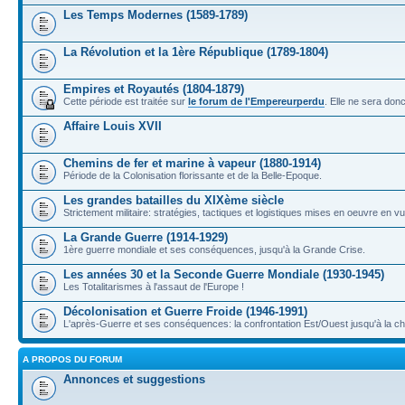
Les Temps Modernes (1589-1789)
La Révolution et la 1ère République (1789-1804)
Empires et Royautés (1804-1879)
Cette période est traitée sur
le forum de l'Empereurperdu
. Elle ne sera don
Affaire Louis XVII
Chemins de fer et marine à vapeur (1880-1914)
Période de la Colonisation florissante et de la Belle-Epoque.
Les grandes batailles du XIXème siècle
Strictement militaire: stratégies, tactiques et logistiques mises en oeuvre en 
La Grande Guerre (1914-1929)
1ère guerre mondiale et ses conséquences, jusqu'à la Grande Crise.
Les années 30 et la Seconde Guerre Mondiale (1930-1945)
Les Totalitarismes à l'assaut de l'Europe !
Décolonisation et Guerre Froide (1946-1991)
L'après-Guerre et ses conséquences: la confrontation Est/Ouest jusqu'à la c
A PROPOS DU FORUM
Annonces et suggestions