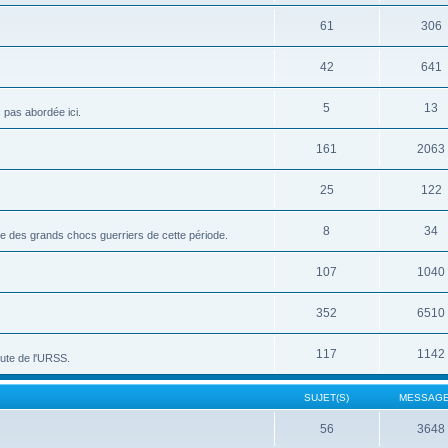
61
306
42
641
5
13
c pas abordée ici.
161
2063
25
122
8
34
vue des grands chocs guerriers de cette période.
107
1040
352
6510
117
1142
hute de l'URSS.
SUJET(S)
MESSAGE
56
3648