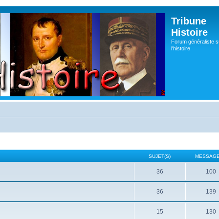
Tribune
Histoire
Forum généraliste s
l'histoire
SUJET(S)
MESSAGE
36
100
36
139
15
130