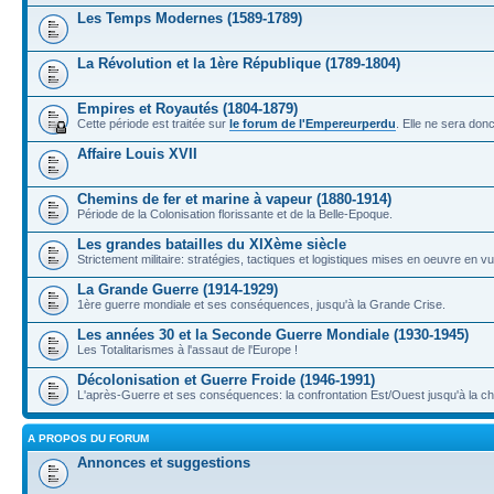
Les Temps Modernes (1589-1789)
La Révolution et la 1ère République (1789-1804)
Empires et Royautés (1804-1879)
Cette période est traitée sur
le forum de l'Empereurperdu
. Elle ne sera don
Affaire Louis XVII
Chemins de fer et marine à vapeur (1880-1914)
Période de la Colonisation florissante et de la Belle-Epoque.
Les grandes batailles du XIXème siècle
Strictement militaire: stratégies, tactiques et logistiques mises en oeuvre en 
La Grande Guerre (1914-1929)
1ère guerre mondiale et ses conséquences, jusqu'à la Grande Crise.
Les années 30 et la Seconde Guerre Mondiale (1930-1945)
Les Totalitarismes à l'assaut de l'Europe !
Décolonisation et Guerre Froide (1946-1991)
L'après-Guerre et ses conséquences: la confrontation Est/Ouest jusqu'à la c
A PROPOS DU FORUM
Annonces et suggestions