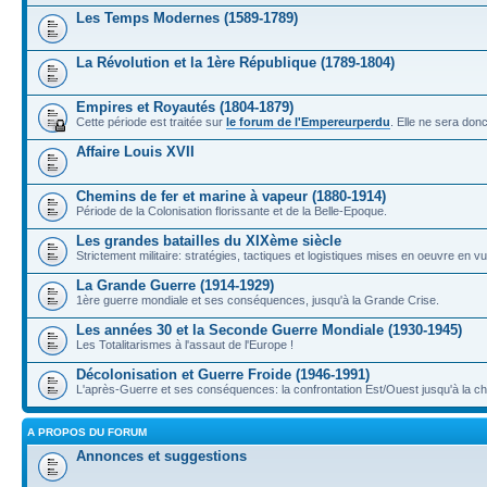
Les Temps Modernes (1589-1789)
La Révolution et la 1ère République (1789-1804)
Empires et Royautés (1804-1879)
Cette période est traitée sur
le forum de l'Empereurperdu
. Elle ne sera don
Affaire Louis XVII
Chemins de fer et marine à vapeur (1880-1914)
Période de la Colonisation florissante et de la Belle-Epoque.
Les grandes batailles du XIXème siècle
Strictement militaire: stratégies, tactiques et logistiques mises en oeuvre en 
La Grande Guerre (1914-1929)
1ère guerre mondiale et ses conséquences, jusqu'à la Grande Crise.
Les années 30 et la Seconde Guerre Mondiale (1930-1945)
Les Totalitarismes à l'assaut de l'Europe !
Décolonisation et Guerre Froide (1946-1991)
L'après-Guerre et ses conséquences: la confrontation Est/Ouest jusqu'à la c
A PROPOS DU FORUM
Annonces et suggestions