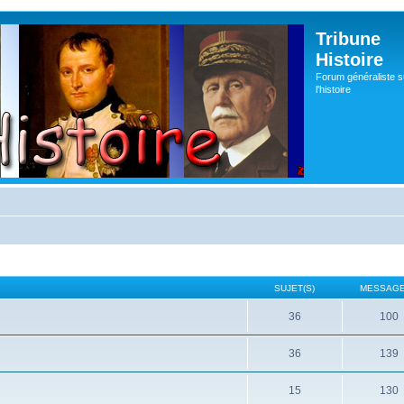
Tribune
Histoire
Forum généraliste s
l'histoire
SUJET(S)
MESSAGE
36
100
36
139
15
130