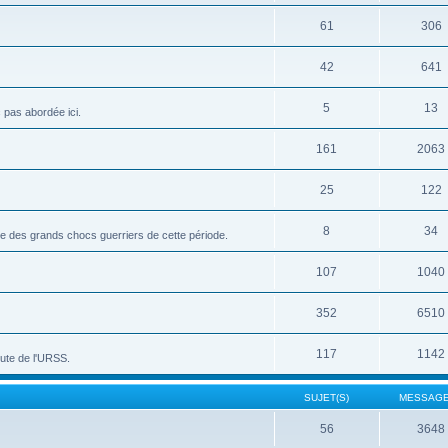
61
306
42
641
5
13
c pas abordée ici.
161
2063
25
122
8
34
vue des grands chocs guerriers de cette période.
107
1040
352
6510
117
1142
hute de l'URSS.
SUJET(S)
MESSAGE
56
3648