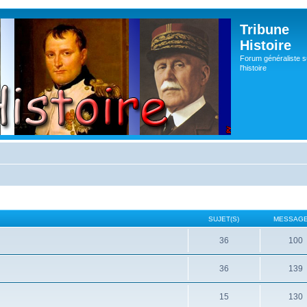
Tribune
Histoire
Forum généraliste s
l'histoire
SUJET(S)
MESSAGE
36
100
36
139
15
130