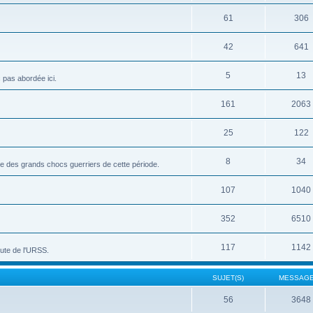
61
306
42
641
5
13
c pas abordée ici.
161
2063
25
122
8
34
vue des grands chocs guerriers de cette période.
107
1040
352
6510
117
1142
hute de l'URSS.
SUJET(S)
MESSAGE
56
3648