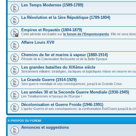
Les Temps Modernes (1589-1789)
La Révolution et la 1ère République (1789-1804)
Empires et Royautés (1804-1879)
Cette période est traitée sur
le forum de l'Empereurperdu
. Elle ne sera don
Affaire Louis XVII
Chemins de fer et marine à vapeur (1880-1914)
Période de la Colonisation florissante et de la Belle-Epoque.
Les grandes batailles du XIXème siècle
Strictement militaire: stratégies, tactiques et logistiques mises en oeuvre en 
La Grande Guerre (1914-1929)
1ère guerre mondiale et ses conséquences, jusqu'à la Grande Crise.
Les années 30 et la Seconde Guerre Mondiale (1930-1945)
Les Totalitarismes à l'assaut de l'Europe !
Décolonisation et Guerre Froide (1946-1991)
L'après-Guerre et ses conséquences: la confrontation Est/Ouest jusqu'à la c
A PROPOS DU FORUM
Annonces et suggestions