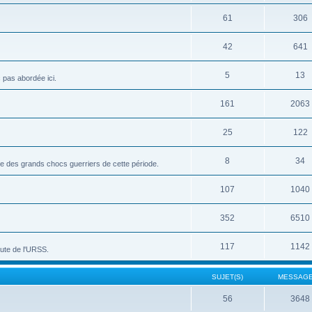
61
306
42
641
5
13
c pas abordée ici.
161
2063
25
122
8
34
vue des grands chocs guerriers de cette période.
107
1040
352
6510
117
1142
hute de l'URSS.
SUJET(S)
MESSAGE
56
3648