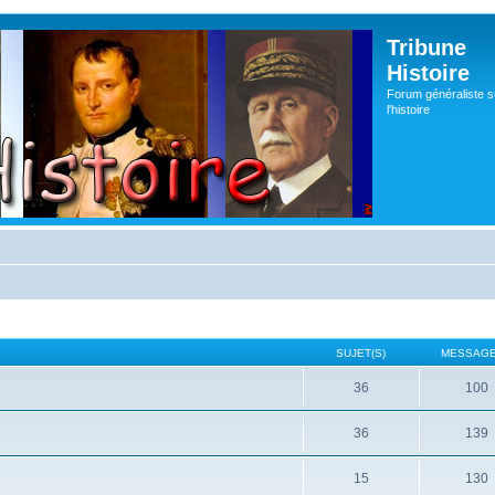
Tribune
Histoire
Forum généraliste s
l'histoire
SUJET(S)
MESSAGE
36
100
36
139
15
130