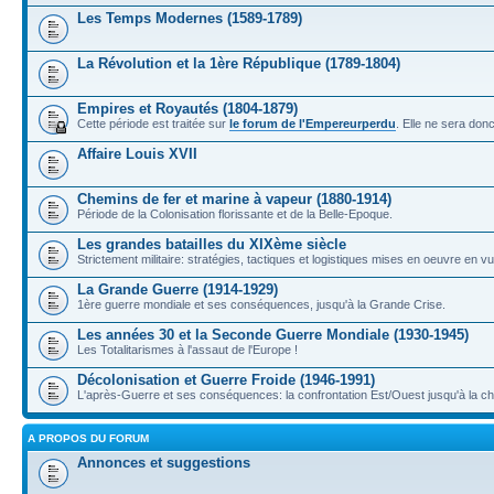
Les Temps Modernes (1589-1789)
La Révolution et la 1ère République (1789-1804)
Empires et Royautés (1804-1879)
Cette période est traitée sur
le forum de l'Empereurperdu
. Elle ne sera don
Affaire Louis XVII
Chemins de fer et marine à vapeur (1880-1914)
Période de la Colonisation florissante et de la Belle-Epoque.
Les grandes batailles du XIXème siècle
Strictement militaire: stratégies, tactiques et logistiques mises en oeuvre en 
La Grande Guerre (1914-1929)
1ère guerre mondiale et ses conséquences, jusqu'à la Grande Crise.
Les années 30 et la Seconde Guerre Mondiale (1930-1945)
Les Totalitarismes à l'assaut de l'Europe !
Décolonisation et Guerre Froide (1946-1991)
L'après-Guerre et ses conséquences: la confrontation Est/Ouest jusqu'à la c
A PROPOS DU FORUM
Annonces et suggestions