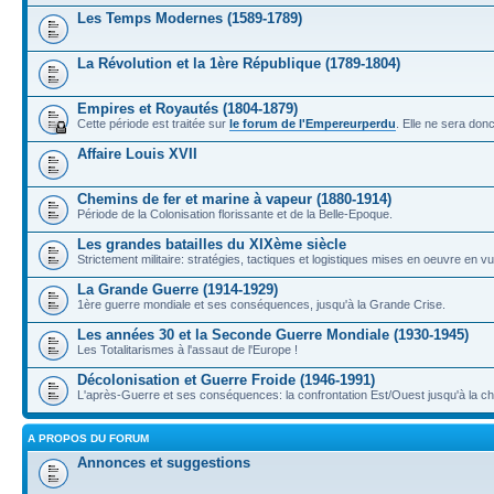
Les Temps Modernes (1589-1789)
La Révolution et la 1ère République (1789-1804)
Empires et Royautés (1804-1879)
Cette période est traitée sur
le forum de l'Empereurperdu
. Elle ne sera don
Affaire Louis XVII
Chemins de fer et marine à vapeur (1880-1914)
Période de la Colonisation florissante et de la Belle-Epoque.
Les grandes batailles du XIXème siècle
Strictement militaire: stratégies, tactiques et logistiques mises en oeuvre en 
La Grande Guerre (1914-1929)
1ère guerre mondiale et ses conséquences, jusqu'à la Grande Crise.
Les années 30 et la Seconde Guerre Mondiale (1930-1945)
Les Totalitarismes à l'assaut de l'Europe !
Décolonisation et Guerre Froide (1946-1991)
L'après-Guerre et ses conséquences: la confrontation Est/Ouest jusqu'à la c
A PROPOS DU FORUM
Annonces et suggestions