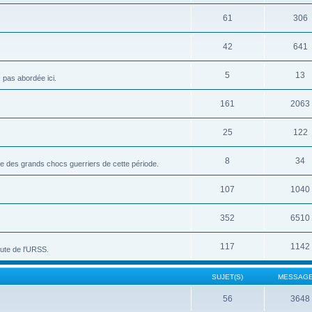
61
306
42
641
5
13
c pas abordée ici.
161
2063
25
122
8
34
vue des grands chocs guerriers de cette période.
107
1040
352
6510
117
1142
hute de l'URSS.
SUJET(S)
MESSAGE
56
3648