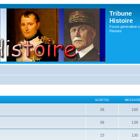
Tribune
Histoire
Forum généraliste s
l'histoire
SUJET(S)
MESSAGE
36
100
36
139
15
130