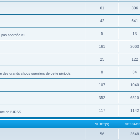
61
306
42
641
5
13
c pas abordée ici.
161
2063
25
122
8
34
vue des grands chocs guerriers de cette période.
107
1040
352
6510
117
1142
hute de l'URSS.
SUJET(S)
MESSAGE
56
3648