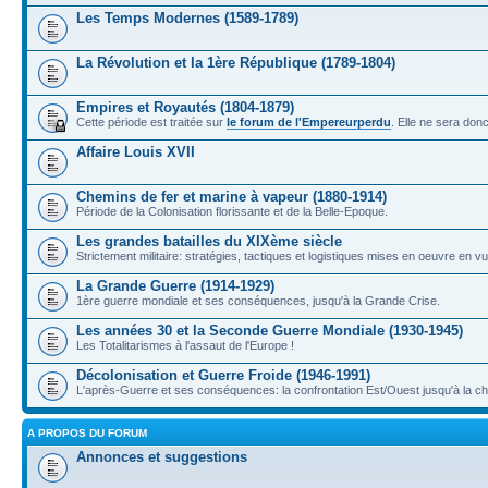
Les Temps Modernes (1589-1789)
La Révolution et la 1ère République (1789-1804)
Empires et Royautés (1804-1879)
Cette période est traitée sur
le forum de l'Empereurperdu
. Elle ne sera don
Affaire Louis XVII
Chemins de fer et marine à vapeur (1880-1914)
Période de la Colonisation florissante et de la Belle-Epoque.
Les grandes batailles du XIXème siècle
Strictement militaire: stratégies, tactiques et logistiques mises en oeuvre en 
La Grande Guerre (1914-1929)
1ère guerre mondiale et ses conséquences, jusqu'à la Grande Crise.
Les années 30 et la Seconde Guerre Mondiale (1930-1945)
Les Totalitarismes à l'assaut de l'Europe !
Décolonisation et Guerre Froide (1946-1991)
L'après-Guerre et ses conséquences: la confrontation Est/Ouest jusqu'à la c
A PROPOS DU FORUM
Annonces et suggestions