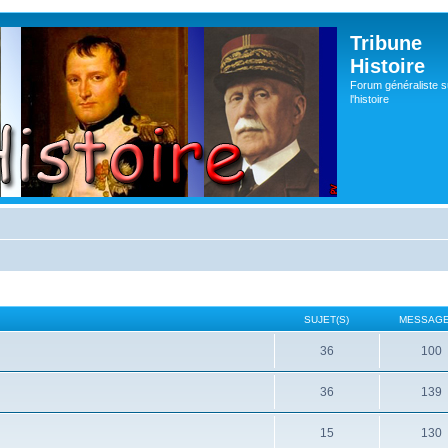
Tribune
Histoire
Forum généraliste s
l'histoire
SUJET(S)
MESSAGE
36
100
36
139
15
130