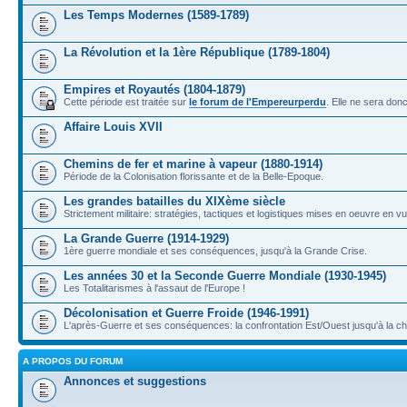
Les Temps Modernes (1589-1789)
La Révolution et la 1ère République (1789-1804)
Empires et Royautés (1804-1879)
Cette période est traitée sur
le forum de l'Empereurperdu
. Elle ne sera don
Affaire Louis XVII
Chemins de fer et marine à vapeur (1880-1914)
Période de la Colonisation florissante et de la Belle-Epoque.
Les grandes batailles du XIXème siècle
Strictement militaire: stratégies, tactiques et logistiques mises en oeuvre en 
La Grande Guerre (1914-1929)
1ère guerre mondiale et ses conséquences, jusqu'à la Grande Crise.
Les années 30 et la Seconde Guerre Mondiale (1930-1945)
Les Totalitarismes à l'assaut de l'Europe !
Décolonisation et Guerre Froide (1946-1991)
L'après-Guerre et ses conséquences: la confrontation Est/Ouest jusqu'à la c
A PROPOS DU FORUM
Annonces et suggestions