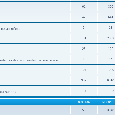
61
306
42
641
5
13
c pas abordée ici.
161
2063
25
122
8
34
vue des grands chocs guerriers de cette période.
107
1040
352
6510
117
1142
hute de l'URSS.
SUJET(S)
MESSAGE
56
3648