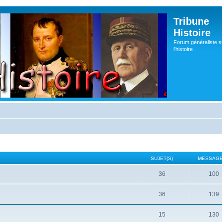
Tribune
Histoire
Forum généraliste s
l'histoire
SUJET(S)
MESSAGE
36
100
36
139
15
130