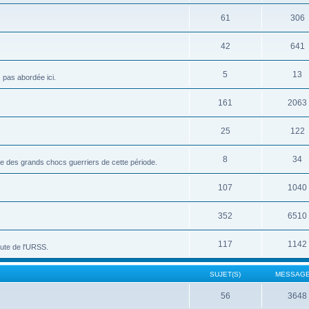
61
306
42
641
5
13
c pas abordée ici.
161
2063
25
122
8
34
vue des grands chocs guerriers de cette période.
107
1040
352
6510
117
1142
hute de l'URSS.
SUJET(S)
MESSAGE
56
3648