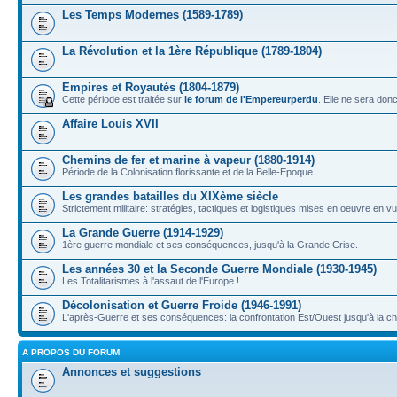
Les Temps Modernes (1589-1789)
La Révolution et la 1ère République (1789-1804)
Empires et Royautés (1804-1879)
Cette période est traitée sur
le forum de l'Empereurperdu
. Elle ne sera don
Affaire Louis XVII
Chemins de fer et marine à vapeur (1880-1914)
Période de la Colonisation florissante et de la Belle-Epoque.
Les grandes batailles du XIXème siècle
Strictement militaire: stratégies, tactiques et logistiques mises en oeuvre en 
La Grande Guerre (1914-1929)
1ère guerre mondiale et ses conséquences, jusqu'à la Grande Crise.
Les années 30 et la Seconde Guerre Mondiale (1930-1945)
Les Totalitarismes à l'assaut de l'Europe !
Décolonisation et Guerre Froide (1946-1991)
L'après-Guerre et ses conséquences: la confrontation Est/Ouest jusqu'à la c
A PROPOS DU FORUM
Annonces et suggestions