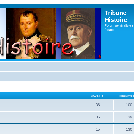
Tribune
Histoire
Forum généraliste s
l'histoire
SUJET(S)
MESSAGE
36
100
36
139
15
130