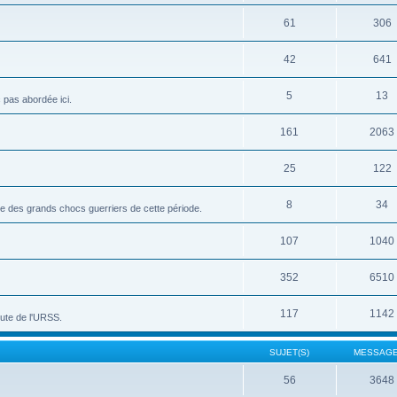
61
306
42
641
5
13
c pas abordée ici.
161
2063
25
122
8
34
vue des grands chocs guerriers de cette période.
107
1040
352
6510
117
1142
hute de l'URSS.
SUJET(S)
MESSAGE
56
3648