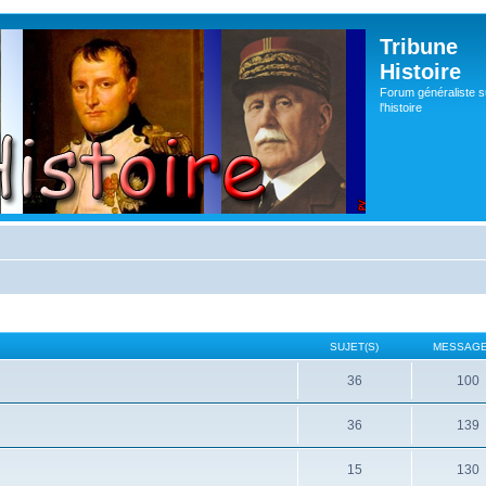
Tribune
Histoire
Forum généraliste s
l'histoire
SUJET(S)
MESSAGE
36
100
36
139
15
130