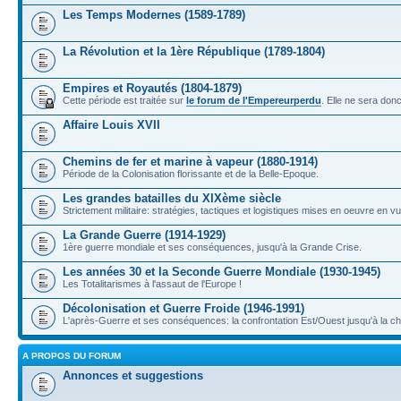
Les Temps Modernes (1589-1789)
La Révolution et la 1ère République (1789-1804)
Empires et Royautés (1804-1879)
Cette période est traitée sur
le forum de l'Empereurperdu
. Elle ne sera don
Affaire Louis XVII
Chemins de fer et marine à vapeur (1880-1914)
Période de la Colonisation florissante et de la Belle-Epoque.
Les grandes batailles du XIXème siècle
Strictement militaire: stratégies, tactiques et logistiques mises en oeuvre en 
La Grande Guerre (1914-1929)
1ère guerre mondiale et ses conséquences, jusqu'à la Grande Crise.
Les années 30 et la Seconde Guerre Mondiale (1930-1945)
Les Totalitarismes à l'assaut de l'Europe !
Décolonisation et Guerre Froide (1946-1991)
L'après-Guerre et ses conséquences: la confrontation Est/Ouest jusqu'à la c
A PROPOS DU FORUM
Annonces et suggestions