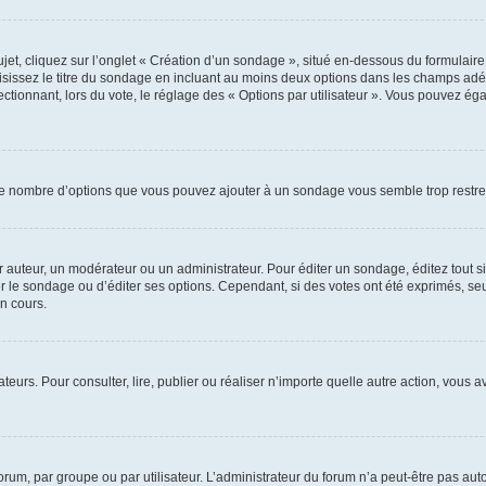
, cliquez sur l’onglet « Création d’un sondage », situé en-dessous du formulaire pri
sissez le titre du sondage en incluant au moins deux options dans les champs adé
ctionnant, lors du vote, le réglage des « Options par utilisateur ». Vous pouvez éga
i le nombre d’options que vous pouvez ajouter à un sondage vous semble trop restre
auteur, un modérateur ou un administrateur. Pour éditer un sondage, éditez tout s
er le sondage ou d’éditer ses options. Cependant, si des votes ont été exprimés, seu
n cours.
isateurs. Pour consulter, lire, publier ou réaliser n’importe quelle autre action, v
um, par groupe ou par utilisateur. L’administrateur du forum n’a peut-être pas auto