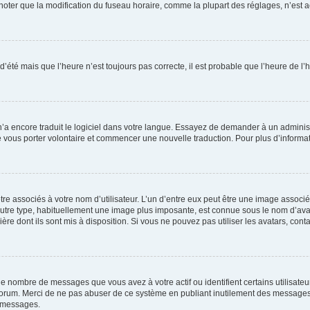
er que la modification du fuseau horaire, comme la plupart des réglages, n’est acces
 d’été mais que l’heure n’est toujours pas correcte, il est probable que l’heure de l’
 n’a encore traduit le logiciel dans votre langue. Essayez de demander à un administr
e vous porter volontaire et commencer une nouvelle traduction. Pour plus d’informatio
re associés à votre nom d’utilisateur. L’un d’entre eux peut être une image associé
’autre type, habituellement une image plus imposante, est connue sous le nom d’ava
ère dont ils sont mis à disposition. Si vous ne pouvez pas utiliser les avatars, cont
le nombre de messages que vous avez à votre actif ou identifient certains utilisat
u forum. Merci de ne pas abuser de ce système en publiant inutilement des messages
e messages.