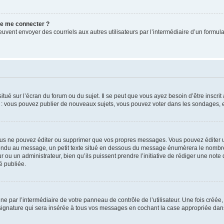
 de me connecter ?
its peuvent envoyer des courriels aux autres utilisateurs par l’intermédiaire d’un for
tué sur l’écran du forum ou du sujet. Il se peut que vous ayez besoin d’être inscri
e : vous pouvez publier de nouveaux sujets, vous pouvez voter dans les sondages, e
us ne pouvez éditer ou supprimer que vos propres messages. Vous pouvez éditer u
pondu au message, un petit texte situé en dessous du message énumèrera le nombre de
r ou un administrateur, bien qu’ils puissent prendre l’initiative de rédiger une note 
é publiée.
e par l’intermédiaire de votre panneau de contrôle de l’utilisateur. Une fois créé
ignature qui sera insérée à tous vos messages en cochant la case appropriée dans vo