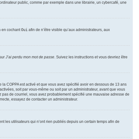
ordinateur public, comme par exemple dans une librairie, un cybercafé, une
on en cochant
Oui
afin de n’être visible qu’aux administrateurs, aux
 sur
J’ai perdu mon mot de passe
. Suivez les instructions et vous devriez être
t de la COPPA est activé et que vous avez spécifié avoir en dessous de 13 ans
 activées, soit par vous-même ou soit par un administrateur, avant que vous
ecevez pas de courriel, vous avez probablement spécifié une mauvaise adresse de
correcte, essayez de contacter un administrateur.
les utilisateurs qui n’ont rien publiés depuis un certain temps afin de