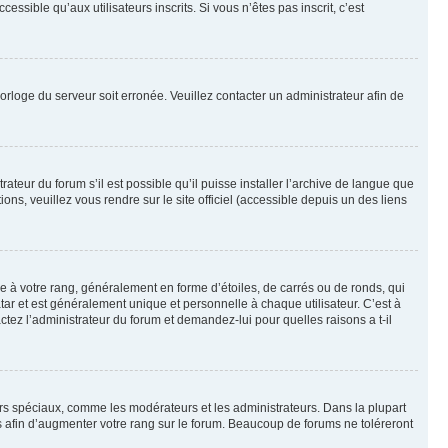
sible qu’aux utilisateurs inscrits. Si vous n’êtes pas inscrit, c’est
horloge du serveur soit erronée. Veuillez contacter un administrateur afin de
ateur du forum s’il est possible qu’il puisse installer l’archive de langue que
ns, veuillez vous rendre sur le site officiel (accessible depuis un des liens
e à votre rang, généralement en forme d’étoiles, de carrés ou de ronds, qui
tar et est généralement unique et personnelle à chaque utilisateur. C’est à
actez l’administrateur du forum et demandez-lui pour quelles raisons a t-il
eurs spéciaux, comme les modérateurs et les administrateurs. Dans la plupart
 afin d’augmenter votre rang sur le forum. Beaucoup de forums ne toléreront