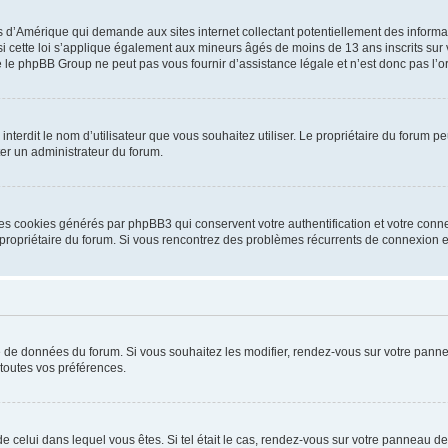
is d’Amérique qui demande aux sites internet collectant potentiellement des infor
 cette loi s’applique également aux mineurs âgés de moins de 13 ans inscrits sur v
 le phpBB Group ne peut pas vous fournir d’assistance légale et n’est donc pas l’or
ou interdit le nom d’utilisateur que vous souhaitez utiliser. Le propriétaire du forum
ter un administrateur du forum.
les cookies générés par phpBB3 qui conservent votre authentification et votre conn
r le propriétaire du forum. Si vous rencontrez des problèmes récurrents de connexio
se de données du forum. Si vous souhaitez les modifier, rendez-vous sur votre pannea
toutes vos préférences.
 de celui dans lequel vous êtes. Si tel était le cas, rendez-vous sur votre panneau de 