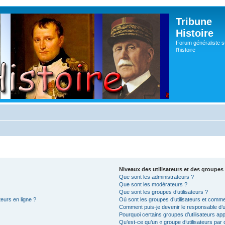
Tribune
Histoire
Forum généraliste s
l'histoire
Niveaux des utilisateurs et des groupes 
Que sont les administrateurs ?
Que sont les modérateurs ?
Que sont les groupes d’utilisateurs ?
teurs en ligne ?
Où sont les groupes d’utilisateurs et comme
Comment puis-je devenir le responsable d’un
Pourquoi certains groupes d’utilisateurs ap
Qu’est-ce qu’un « groupe d’utilisateurs par 