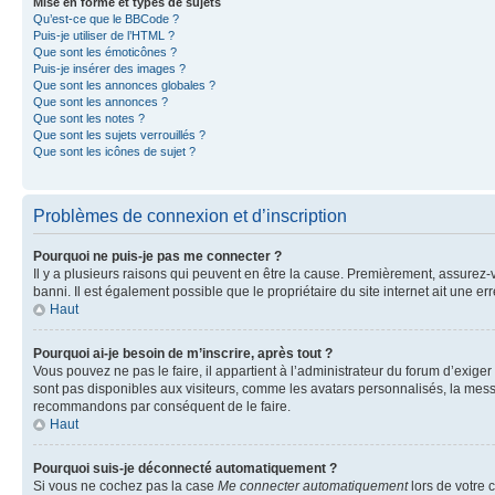
Mise en forme et types de sujets
Qu’est-ce que le BBCode ?
Puis-je utiliser de l’HTML ?
Que sont les émoticônes ?
Puis-je insérer des images ?
Que sont les annonces globales ?
Que sont les annonces ?
Que sont les notes ?
Que sont les sujets verrouillés ?
Que sont les icônes de sujet ?
Problèmes de connexion et d’inscription
Pourquoi ne puis-je pas me connecter ?
Il y a plusieurs raisons qui peuvent en être la cause. Premièrement, assurez-vo
banni. Il est également possible que le propriétaire du site internet ait une err
Haut
Pourquoi ai-je besoin de m’inscrire, après tout ?
Vous pouvez ne pas le faire, il appartient à l’administrateur du forum d’exig
sont pas disponibles aux visiteurs, comme les avatars personnalisés, la messag
recommandons par conséquent de le faire.
Haut
Pourquoi suis-je déconnecté automatiquement ?
Si vous ne cochez pas la case
Me connecter automatiquement
lors de votre 