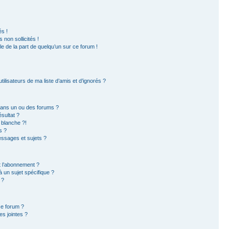
s !
non sollicités !
ble de la part de quelqu’un sur ce forum !
ilisateurs de ma liste d’amis et d’ignorés ?
dans un ou des forums ?
sultat ?
 blanche ?!
s ?
ssages et sujets ?
et l’abonnement ?
 un sujet spécifique ?
 ?
ce forum ?
s jointes ?