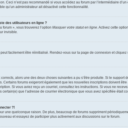
xion. Ceci n’est pas recommandé si vous accédez au forum par l’intermédiaire d’un 
able qu’un administrateur ait désactivé cette fonctionnalité.
te des utilisateurs en ligne ?
u forum », vous trouverez l’option
Masquer votre statut en ligne
. Activez cette opti
r invisible.
peut facilement être réinitialisé. Rendez-vous sur la page de connexion et cliquez
nt corrects, alors une des deux choses suivantes a pu s’être produite. Si le suppor
es. Certains forums exigeront également que les nouvelles inscriptions doivent être
nscription. Si vous aviez reçu un courriel, consultez les instructions. Si vous ne r
êtes certain(e) que l’adresse de courrier électronique que vous avez spécifiée était 
nnecter ?!
pour une quelconque raison. De plus, beaucoup de forums suppriment périodiquement 
à nouveau et essayez de participer plus activement aux discussions sur le forum.