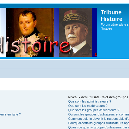
Tribune
Histoire
Forum généraliste s
l'histoire
Niveaux des utilisateurs et des groupes 
Que sont les administrateurs ?
Que sont les modérateurs ?
Que sont les groupes d’utilisateurs ?
teurs en ligne ?
Où sont les groupes d’utilisateurs et comme
Comment puis-je devenir le responsable d’un
Pourquoi certains groupes d’utilisateurs ap
Qu’est-ce qu’un « groupe d’utilisateurs par 