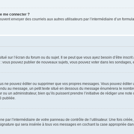
 de me connecter ?
its peuvent envoyer des courriels aux autres utilisateurs par l’intermédiaire d’un for
tué sur l’écran du forum ou du sujet. Il se peut que vous ayez besoin d’être inscri
e : vous pouvez publier de nouveaux sujets, vous pouvez voter dans les sondages, e
us ne pouvez éditer ou supprimer que vos propres messages. Vous pouvez éditer u
pondu au message, un petit texte situé en dessous du message énumèrera le nombre de
r ou un administrateur, bien qu’ils puissent prendre l’initiative de rédiger une note 
é publiée.
e par l’intermédiaire de votre panneau de contrôle de l’utilisateur. Une fois créé
ignature qui sera insérée à tous vos messages en cochant la case appropriée dans vo