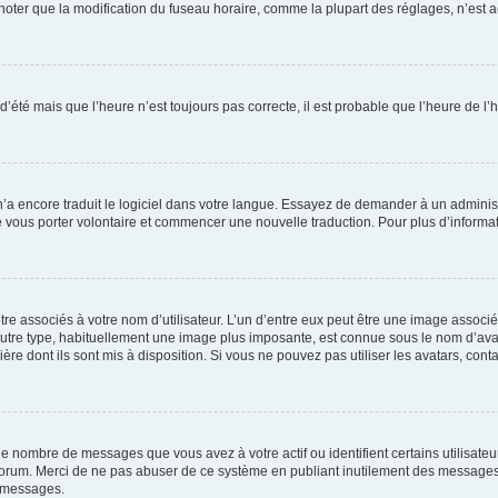
er que la modification du fuseau horaire, comme la plupart des réglages, n’est acces
 d’été mais que l’heure n’est toujours pas correcte, il est probable que l’heure de l’
 n’a encore traduit le logiciel dans votre langue. Essayez de demander à un administr
e vous porter volontaire et commencer une nouvelle traduction. Pour plus d’informatio
re associés à votre nom d’utilisateur. L’un d’entre eux peut être une image associé
’autre type, habituellement une image plus imposante, est connue sous le nom d’ava
ère dont ils sont mis à disposition. Si vous ne pouvez pas utiliser les avatars, cont
le nombre de messages que vous avez à votre actif ou identifient certains utilisat
u forum. Merci de ne pas abuser de ce système en publiant inutilement des messages
e messages.