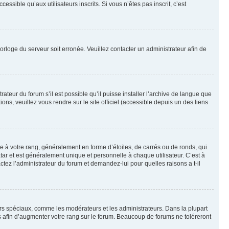
sible qu’aux utilisateurs inscrits. Si vous n’êtes pas inscrit, c’est
horloge du serveur soit erronée. Veuillez contacter un administrateur afin de
ateur du forum s’il est possible qu’il puisse installer l’archive de langue que
ns, veuillez vous rendre sur le site officiel (accessible depuis un des liens
e à votre rang, généralement en forme d’étoiles, de carrés ou de ronds, qui
tar et est généralement unique et personnelle à chaque utilisateur. C’est à
actez l’administrateur du forum et demandez-lui pour quelles raisons a t-il
eurs spéciaux, comme les modérateurs et les administrateurs. Dans la plupart
 afin d’augmenter votre rang sur le forum. Beaucoup de forums ne toléreront