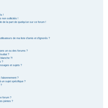
s !
non sollicités !
ble de la part de quelqu’un sur ce forum !
ilisateurs de ma liste d’amis et d’ignorés ?
dans un ou des forums ?
sultat ?
 blanche ?!
s ?
ssages et sujets ?
et l’abonnement ?
 un sujet spécifique ?
 ?
ce forum ?
s jointes ?