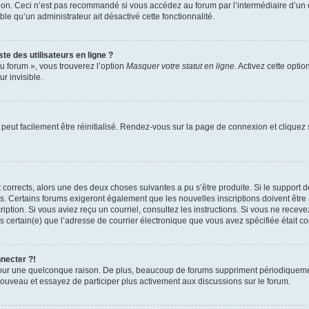
xion. Ceci n’est pas recommandé si vous accédez au forum par l’intermédiaire d’un 
able qu’un administrateur ait désactivé cette fonctionnalité.
te des utilisateurs en ligne ?
u forum », vous trouverez l’option
Masquer votre statut en ligne
. Activez cette opti
r invisible.
peut facilement être réinitialisé. Rendez-vous sur la page de connexion et cliquez
nt corrects, alors une des deux choses suivantes a pu s’être produite. Si le suppor
es. Certains forums exigeront également que les nouvelles inscriptions doivent être
nscription. Si vous aviez reçu un courriel, consultez les instructions. Si vous ne r
êtes certain(e) que l’adresse de courrier électronique que vous avez spécifiée était 
nnecter ?!
pour une quelconque raison. De plus, beaucoup de forums suppriment périodiquement 
à nouveau et essayez de participer plus activement aux discussions sur le forum.