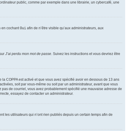
ordinateur public, comme par exemple dans une librairie, un cybercafé, une
on en cochant
Oui
afin de n’être visible qu’aux administrateurs, aux
 sur
J’ai perdu mon mot de passe
. Suivez les instructions et vous devriez être
t de la COPPA est activé et que vous avez spécifié avoir en dessous de 13 ans
 activées, soit par vous-même ou soit par un administrateur, avant que vous
ecevez pas de courriel, vous avez probablement spécifié une mauvaise adresse de
correcte, essayez de contacter un administrateur.
les utilisateurs qui n’ont rien publiés depuis un certain temps afin de