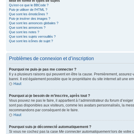
Mise en forme et types de sujets
Qu’est-ce que le BBCode ?
Puis-je utiliser de l’HTML ?
Que sont les émoticônes ?
Puis-je insérer des images ?
Que sont les annonces globales ?
Que sont les annonces ?
Que sont les notes ?
Que sont les sujets verrouillés ?
Que sont les icônes de sujet ?
Problèmes de connexion et d’inscription
Pourquoi ne puis-je pas me connecter ?
Il y a plusieurs raisons qui peuvent en être la cause. Premièrement, assurez-vo
banni. Il est également possible que le propriétaire du site internet ait une err
Haut
Pourquoi ai-je besoin de m’inscrire, après tout ?
Vous pouvez ne pas le faire, il appartient à l’administrateur du forum d’exig
sont pas disponibles aux visiteurs, comme les avatars personnalisés, la messag
recommandons par conséquent de le faire.
Haut
Pourquoi suis-je déconnecté automatiquement ?
Si vous ne cochez pas la case
Me connecter automatiquement
lors de votre 