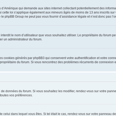
is d’Amérique qui demande aux sites internet collectant potentiellement des infor
 cette loi s’applique également aux mineurs âgés de moins de 13 ans inscrits sur v
 le phpBB Group ne peut pas vous fournir d’assistance légale et n’est donc pas l’or
ou interdit le nom d’utilisateur que vous souhaitez utiliser. Le propriétaire du forum
ter un administrateur du forum.
les cookies générés par phpBB3 qui conservent votre authentification et votre conn
r le propriétaire du forum. Si vous rencontrez des problèmes récurrents de connexio
se de données du forum. Si vous souhaitez les modifier, rendez-vous sur votre pannea
toutes vos préférences.
 de celui dans lequel vous êtes. Si tel était le cas, rendez-vous sur votre panneau de 