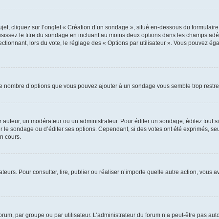
, cliquez sur l’onglet « Création d’un sondage », situé en-dessous du formulaire pri
sissez le titre du sondage en incluant au moins deux options dans les champs adé
ctionnant, lors du vote, le réglage des « Options par utilisateur ». Vous pouvez éga
i le nombre d’options que vous pouvez ajouter à un sondage vous semble trop restre
auteur, un modérateur ou un administrateur. Pour éditer un sondage, éditez tout s
er le sondage ou d’éditer ses options. Cependant, si des votes ont été exprimés, seu
n cours.
isateurs. Pour consulter, lire, publier ou réaliser n’importe quelle autre action, v
um, par groupe ou par utilisateur. L’administrateur du forum n’a peut-être pas auto