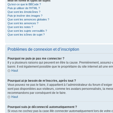
Mise en forme et types de sujets
Qu’est-ce que le BBCode ?
Puis-je utiliser de l’HTML ?
Que sont les émoticônes ?
Puis-je insérer des images ?
Que sont les annonces globales ?
Que sont les annonces ?
Que sont les notes ?
Que sont les sujets verrouillés ?
Que sont les icônes de sujet ?
Problèmes de connexion et d’inscription
Pourquoi ne puis-je pas me connecter ?
Il y a plusieurs raisons qui peuvent en être la cause. Premièrement, assurez-vo
banni. Il est également possible que le propriétaire du site internet ait une err
Haut
Pourquoi ai-je besoin de m’inscrire, après tout ?
Vous pouvez ne pas le faire, il appartient à l’administrateur du forum d’exig
sont pas disponibles aux visiteurs, comme les avatars personnalisés, la messag
recommandons par conséquent de le faire.
Haut
Pourquoi suis-je déconnecté automatiquement ?
Si vous ne cochez pas la case
Me connecter automatiquement
lors de votre 