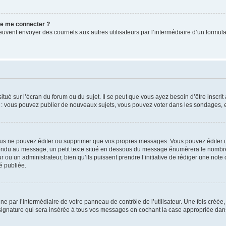
 de me connecter ?
its peuvent envoyer des courriels aux autres utilisateurs par l’intermédiaire d’un for
tué sur l’écran du forum ou du sujet. Il se peut que vous ayez besoin d’être inscri
e : vous pouvez publier de nouveaux sujets, vous pouvez voter dans les sondages, e
us ne pouvez éditer ou supprimer que vos propres messages. Vous pouvez éditer u
pondu au message, un petit texte situé en dessous du message énumèrera le nombre de
r ou un administrateur, bien qu’ils puissent prendre l’initiative de rédiger une note 
é publiée.
e par l’intermédiaire de votre panneau de contrôle de l’utilisateur. Une fois créé
ignature qui sera insérée à tous vos messages en cochant la case appropriée dans vo