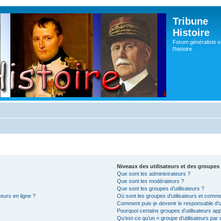
Tribune
Histoire
Forum généraliste s
l'histoire
Niveaux des utilisateurs et des groupes 
Que sont les administrateurs ?
Que sont les modérateurs ?
Que sont les groupes d’utilisateurs ?
teurs en ligne ?
Où sont les groupes d’utilisateurs et comme
Comment puis-je devenir le responsable d’un
Pourquoi certains groupes d’utilisateurs ap
Qu’est-ce qu’un « groupe d’utilisateurs par 