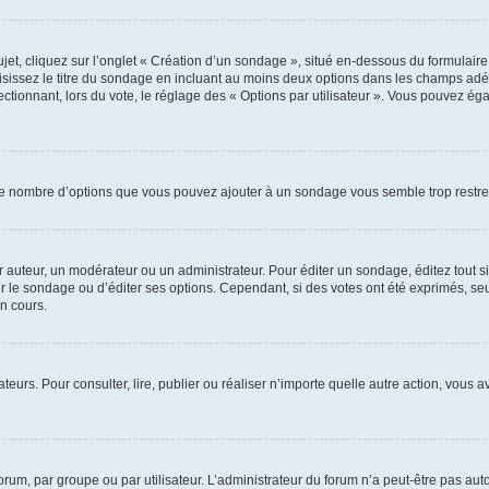
, cliquez sur l’onglet « Création d’un sondage », situé en-dessous du formulaire pri
sissez le titre du sondage en incluant au moins deux options dans les champs adé
ctionnant, lors du vote, le réglage des « Options par utilisateur ». Vous pouvez éga
i le nombre d’options que vous pouvez ajouter à un sondage vous semble trop restre
auteur, un modérateur ou un administrateur. Pour éditer un sondage, éditez tout s
er le sondage ou d’éditer ses options. Cependant, si des votes ont été exprimés, seu
n cours.
isateurs. Pour consulter, lire, publier ou réaliser n’importe quelle autre action, v
um, par groupe ou par utilisateur. L’administrateur du forum n’a peut-être pas auto