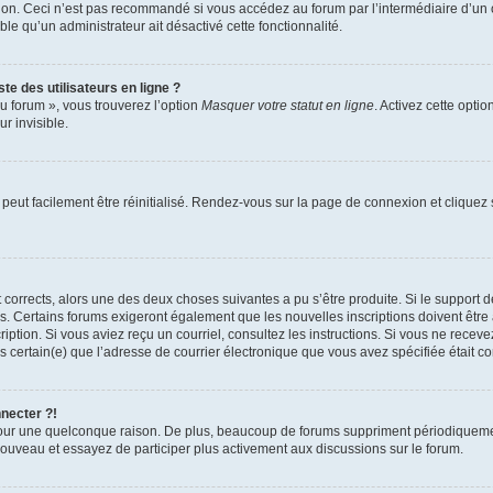
xion. Ceci n’est pas recommandé si vous accédez au forum par l’intermédiaire d’un 
able qu’un administrateur ait désactivé cette fonctionnalité.
te des utilisateurs en ligne ?
u forum », vous trouverez l’option
Masquer votre statut en ligne
. Activez cette opti
r invisible.
peut facilement être réinitialisé. Rendez-vous sur la page de connexion et cliquez
nt corrects, alors une des deux choses suivantes a pu s’être produite. Si le suppor
es. Certains forums exigeront également que les nouvelles inscriptions doivent être
nscription. Si vous aviez reçu un courriel, consultez les instructions. Si vous ne r
êtes certain(e) que l’adresse de courrier électronique que vous avez spécifiée était 
nnecter ?!
pour une quelconque raison. De plus, beaucoup de forums suppriment périodiquement 
à nouveau et essayez de participer plus activement aux discussions sur le forum.