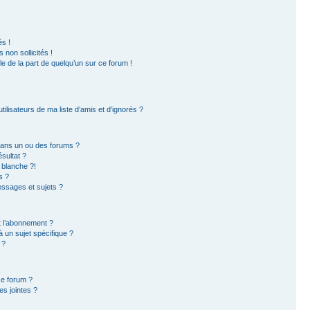
s !
non sollicités !
ble de la part de quelqu’un sur ce forum !
ilisateurs de ma liste d’amis et d’ignorés ?
dans un ou des forums ?
sultat ?
 blanche ?!
s ?
ssages et sujets ?
et l’abonnement ?
 un sujet spécifique ?
 ?
ce forum ?
s jointes ?