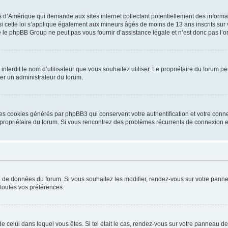
is d’Amérique qui demande aux sites internet collectant potentiellement des infor
 cette loi s’applique également aux mineurs âgés de moins de 13 ans inscrits sur v
 le phpBB Group ne peut pas vous fournir d’assistance légale et n’est donc pas l’or
ou interdit le nom d’utilisateur que vous souhaitez utiliser. Le propriétaire du forum
ter un administrateur du forum.
les cookies générés par phpBB3 qui conservent votre authentification et votre conn
r le propriétaire du forum. Si vous rencontrez des problèmes récurrents de connexio
se de données du forum. Si vous souhaitez les modifier, rendez-vous sur votre pannea
toutes vos préférences.
 de celui dans lequel vous êtes. Si tel était le cas, rendez-vous sur votre panneau de 