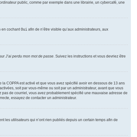
ordinateur public, comme par exemple dans une librairie, un cybercafé, une
on en cochant
Oui
afin de n’être visible qu’aux administrateurs, aux
 sur
J’ai perdu mon mot de passe
. Suivez les instructions et vous devriez être
t de la COPPA est activé et que vous avez spécifié avoir en dessous de 13 ans
 activées, soit par vous-même ou soit par un administrateur, avant que vous
ecevez pas de courriel, vous avez probablement spécifié une mauvaise adresse de
correcte, essayez de contacter un administrateur.
les utilisateurs qui n’ont rien publiés depuis un certain temps afin de