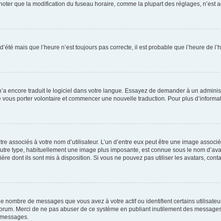
er que la modification du fuseau horaire, comme la plupart des réglages, n’est acces
 d’été mais que l’heure n’est toujours pas correcte, il est probable que l’heure de l’
 n’a encore traduit le logiciel dans votre langue. Essayez de demander à un administr
e vous porter volontaire et commencer une nouvelle traduction. Pour plus d’informatio
re associés à votre nom d’utilisateur. L’un d’entre eux peut être une image associé
’autre type, habituellement une image plus imposante, est connue sous le nom d’ava
ère dont ils sont mis à disposition. Si vous ne pouvez pas utiliser les avatars, cont
le nombre de messages que vous avez à votre actif ou identifient certains utilisat
u forum. Merci de ne pas abuser de ce système en publiant inutilement des messages
e messages.