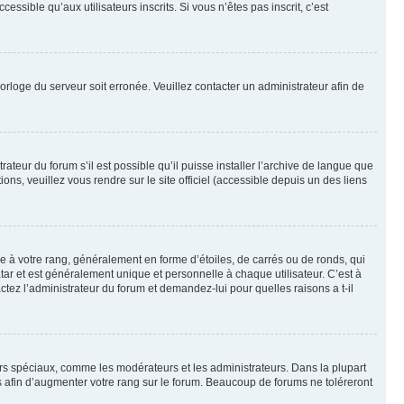
sible qu’aux utilisateurs inscrits. Si vous n’êtes pas inscrit, c’est
horloge du serveur soit erronée. Veuillez contacter un administrateur afin de
ateur du forum s’il est possible qu’il puisse installer l’archive de langue que
ns, veuillez vous rendre sur le site officiel (accessible depuis un des liens
e à votre rang, généralement en forme d’étoiles, de carrés ou de ronds, qui
tar et est généralement unique et personnelle à chaque utilisateur. C’est à
actez l’administrateur du forum et demandez-lui pour quelles raisons a t-il
eurs spéciaux, comme les modérateurs et les administrateurs. Dans la plupart
 afin d’augmenter votre rang sur le forum. Beaucoup de forums ne toléreront