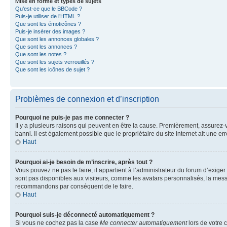
Mise en forme et types de sujets
Qu’est-ce que le BBCode ?
Puis-je utiliser de l’HTML ?
Que sont les émoticônes ?
Puis-je insérer des images ?
Que sont les annonces globales ?
Que sont les annonces ?
Que sont les notes ?
Que sont les sujets verrouillés ?
Que sont les icônes de sujet ?
Problèmes de connexion et d’inscription
Pourquoi ne puis-je pas me connecter ?
Il y a plusieurs raisons qui peuvent en être la cause. Premièrement, assurez-vo
banni. Il est également possible que le propriétaire du site internet ait une err
Haut
Pourquoi ai-je besoin de m’inscrire, après tout ?
Vous pouvez ne pas le faire, il appartient à l’administrateur du forum d’exig
sont pas disponibles aux visiteurs, comme les avatars personnalisés, la messag
recommandons par conséquent de le faire.
Haut
Pourquoi suis-je déconnecté automatiquement ?
Si vous ne cochez pas la case
Me connecter automatiquement
lors de votre 