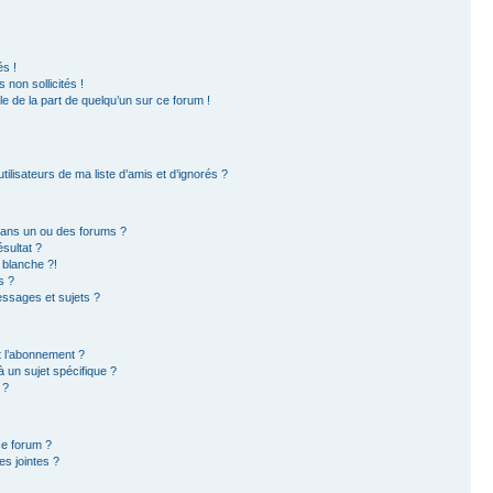
s !
non sollicités !
ble de la part de quelqu’un sur ce forum !
ilisateurs de ma liste d’amis et d’ignorés ?
dans un ou des forums ?
sultat ?
 blanche ?!
s ?
ssages et sujets ?
et l’abonnement ?
 un sujet spécifique ?
 ?
ce forum ?
s jointes ?