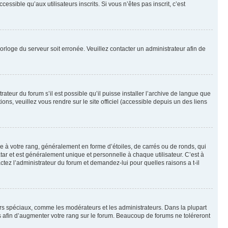
sible qu’aux utilisateurs inscrits. Si vous n’êtes pas inscrit, c’est
horloge du serveur soit erronée. Veuillez contacter un administrateur afin de
ateur du forum s’il est possible qu’il puisse installer l’archive de langue que
ns, veuillez vous rendre sur le site officiel (accessible depuis un des liens
e à votre rang, généralement en forme d’étoiles, de carrés ou de ronds, qui
tar et est généralement unique et personnelle à chaque utilisateur. C’est à
actez l’administrateur du forum et demandez-lui pour quelles raisons a t-il
eurs spéciaux, comme les modérateurs et les administrateurs. Dans la plupart
 afin d’augmenter votre rang sur le forum. Beaucoup de forums ne toléreront