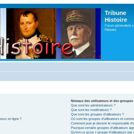
Tribune
Histoire
Forum généraliste s
l'histoire
Niveaux des utilisateurs et des groupes 
Que sont les administrateurs ?
Que sont les modérateurs ?
Que sont les groupes d’utilisateurs ?
teurs en ligne ?
Où sont les groupes d’utilisateurs et comme
Comment puis-je devenir le responsable d’un
Pourquoi certains groupes d’utilisateurs ap
Qu’est-ce qu’un « groupe d’utilisateurs par 