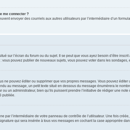
 de me connecter ?
its peuvent envoyer des courriels aux autres utilisateurs par l’intermédiaire d’un for
tué sur l’écran du forum ou du sujet. Il se peut que vous ayez besoin d’être inscri
e : vous pouvez publier de nouveaux sujets, vous pouvez voter dans les sondages, e
us ne pouvez éditer ou supprimer que vos propres messages. Vous pouvez éditer u
pondu au message, un petit texte situé en dessous du message énumèrera le nombre de
r ou un administrateur, bien qu’ils puissent prendre l’initiative de rédiger une note 
é publiée.
e par l’intermédiaire de votre panneau de contrôle de l’utilisateur. Une fois créé
ignature qui sera insérée à tous vos messages en cochant la case appropriée dans vo