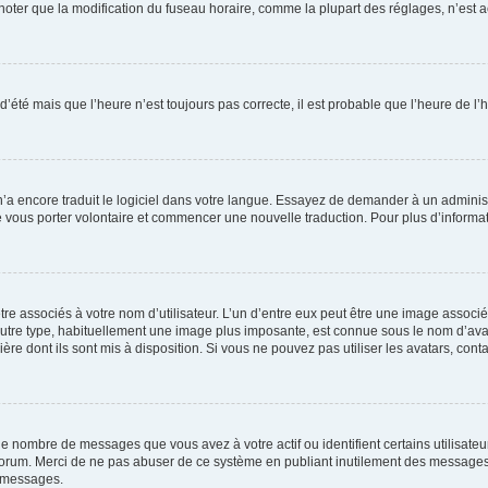
er que la modification du fuseau horaire, comme la plupart des réglages, n’est acces
 d’été mais que l’heure n’est toujours pas correcte, il est probable que l’heure de l’
 n’a encore traduit le logiciel dans votre langue. Essayez de demander à un administr
e vous porter volontaire et commencer une nouvelle traduction. Pour plus d’informatio
re associés à votre nom d’utilisateur. L’un d’entre eux peut être une image associé
’autre type, habituellement une image plus imposante, est connue sous le nom d’ava
ère dont ils sont mis à disposition. Si vous ne pouvez pas utiliser les avatars, cont
le nombre de messages que vous avez à votre actif ou identifient certains utilisat
u forum. Merci de ne pas abuser de ce système en publiant inutilement des messages
e messages.