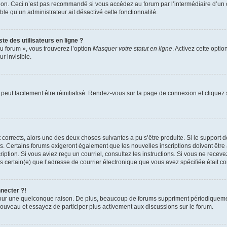
xion. Ceci n’est pas recommandé si vous accédez au forum par l’intermédiaire d’un 
able qu’un administrateur ait désactivé cette fonctionnalité.
te des utilisateurs en ligne ?
u forum », vous trouverez l’option
Masquer votre statut en ligne
. Activez cette opti
r invisible.
peut facilement être réinitialisé. Rendez-vous sur la page de connexion et cliquez
nt corrects, alors une des deux choses suivantes a pu s’être produite. Si le suppor
es. Certains forums exigeront également que les nouvelles inscriptions doivent être
nscription. Si vous aviez reçu un courriel, consultez les instructions. Si vous ne r
êtes certain(e) que l’adresse de courrier électronique que vous avez spécifiée était 
nnecter ?!
pour une quelconque raison. De plus, beaucoup de forums suppriment périodiquement 
à nouveau et essayez de participer plus activement aux discussions sur le forum.