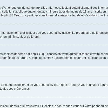
is d’Amérique qui demande aux sites internet collectant potentiellement des infor
 cette loi s’applique également aux mineurs âgés de moins de 13 ans inscrits sur v
 le phpBB Group ne peut pas vous fournir d’assistance légale et n’est donc pas l’or
ou interdit le nom d’utilisateur que vous souhaitez utiliser. Le propriétaire du forum
ter un administrateur du forum.
les cookies générés par phpBB3 qui conservent votre authentification et votre conn
r le propriétaire du forum. Si vous rencontrez des problèmes récurrents de connexio
se de données du forum. Si vous souhaitez les modifier, rendez-vous sur votre pannea
toutes vos préférences.
 de celui dans lequel vous êtes. Si tel était le cas, rendez-vous sur votre panneau de 