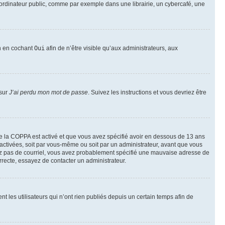
ordinateur public, comme par exemple dans une librairie, un cybercafé, une
on en cochant
Oui
afin de n’être visible qu’aux administrateurs, aux
 sur
J’ai perdu mon mot de passe
. Suivez les instructions et vous devriez être
t de la COPPA est activé et que vous avez spécifié avoir en dessous de 13 ans
 activées, soit par vous-même ou soit par un administrateur, avant que vous
ecevez pas de courriel, vous avez probablement spécifié une mauvaise adresse de
correcte, essayez de contacter un administrateur.
les utilisateurs qui n’ont rien publiés depuis un certain temps afin de