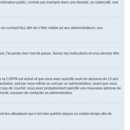
ordinateur public, comme par exemple dans une librairie, un cybercafé, une
on en cochant
Oui
afin de n’être visible qu’aux administrateurs, aux
 sur
J’ai perdu mon mot de passe
. Suivez les instructions et vous devriez être
t de la COPPA est activé et que vous avez spécifié avoir en dessous de 13 ans
 activées, soit par vous-même ou soit par un administrateur, avant que vous
ecevez pas de courriel, vous avez probablement spécifié une mauvaise adresse de
correcte, essayez de contacter un administrateur.
les utilisateurs qui n’ont rien publiés depuis un certain temps afin de