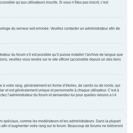
sible qu’aux utilisateurs inscrits. Si vous n’êtes pas inscrit, c’est
horloge du serveur soit erronée. Veuillez contacter un administrateur afin de
ateur du forum s’il est possible qu’il puisse installer l’archive de langue que
ns, veuillez vous rendre sur le site officiel (accessible depuis un des liens
e à votre rang, généralement en forme d’étoiles, de carrés ou de ronds, qui
tar et est généralement unique et personnelle à chaque utilisateur. C’est à
actez l’administrateur du forum et demandez-lui pour quelles raisons a t-il
eurs spéciaux, comme les modérateurs et les administrateurs. Dans la plupart
 afin d’augmenter votre rang sur le forum. Beaucoup de forums ne toléreront