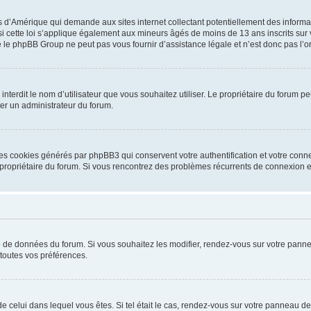
is d’Amérique qui demande aux sites internet collectant potentiellement des infor
 cette loi s’applique également aux mineurs âgés de moins de 13 ans inscrits sur v
 le phpBB Group ne peut pas vous fournir d’assistance légale et n’est donc pas l’or
ou interdit le nom d’utilisateur que vous souhaitez utiliser. Le propriétaire du forum
ter un administrateur du forum.
les cookies générés par phpBB3 qui conservent votre authentification et votre conn
r le propriétaire du forum. Si vous rencontrez des problèmes récurrents de connexio
se de données du forum. Si vous souhaitez les modifier, rendez-vous sur votre pannea
toutes vos préférences.
 de celui dans lequel vous êtes. Si tel était le cas, rendez-vous sur votre panneau de 