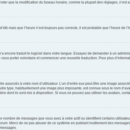
er que la modification du fuseau horaire, comme la plupart des réglages, n’est acces
 d’été mais que l’heure n’est toujours pas correcte, il est probable que l’heure de l’
 n’a encore traduit le logiciel dans votre langue. Essayez de demander à un administr
e vous porter volontaire et commencer une nouvelle traduction. Pour plus d’informatio
re associés à votre nom d’utilisateur. L’un d’entre eux peut être une image associé
’autre type, habituellement une image plus imposante, est connue sous le nom d’ava
ère dont ils sont mis à disposition. Si vous ne pouvez pas utiliser les avatars, cont
le nombre de messages que vous avez à votre actif ou identifient certains utilisat
u forum. Merci de ne pas abuser de ce système en publiant inutilement des messages
e messages.