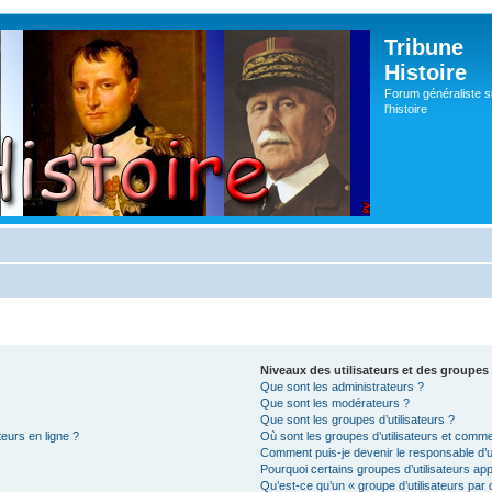
Tribune
Histoire
Forum généraliste s
l'histoire
Niveaux des utilisateurs et des groupes 
Que sont les administrateurs ?
Que sont les modérateurs ?
Que sont les groupes d’utilisateurs ?
teurs en ligne ?
Où sont les groupes d’utilisateurs et comme
Comment puis-je devenir le responsable d’un
Pourquoi certains groupes d’utilisateurs ap
Qu’est-ce qu’un « groupe d’utilisateurs par 