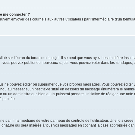
 de me connecter ?
its peuvent envoyer des courriels aux autres utilisateurs par l’intermédiaire d’un for
tué sur l’écran du forum ou du sujet. Il se peut que vous ayez besoin d’être inscri
e : vous pouvez publier de nouveaux sujets, vous pouvez voter dans les sondages, e
us ne pouvez éditer ou supprimer que vos propres messages. Vous pouvez éditer u
pondu au message, un petit texte situé en dessous du message énumèrera le nombre de
r ou un administrateur, bien qu’ils puissent prendre l’initiative de rédiger une note 
é publiée.
e par l’intermédiaire de votre panneau de contrôle de l’utilisateur. Une fois créé
ignature qui sera insérée à tous vos messages en cochant la case appropriée dans vo