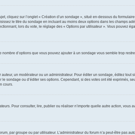
, cliquez sur l’onglet « Création d’un sondage », situé en-dessous du formulaire pri
sissez le titre du sondage en incluant au moins deux options dans les champs adé
ctionnant, lors du vote, le réglage des « Options par utilisateur ». Vous pouvez éga
i le nombre d’options que vous pouvez ajouter à un sondage vous semble trop restre
auteur, un modérateur ou un administrateur. Pour éditer un sondage, éditez tout s
er le sondage ou d’éditer ses options. Cependant, si des votes ont été exprimés, seu
n cours.
isateurs. Pour consulter, lire, publier ou réaliser n’importe quelle autre action, v
um, par groupe ou par utilisateur. L’administrateur du forum n’a peut-être pas auto