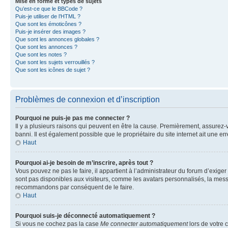
Mise en forme et types de sujets
Qu’est-ce que le BBCode ?
Puis-je utiliser de l’HTML ?
Que sont les émoticônes ?
Puis-je insérer des images ?
Que sont les annonces globales ?
Que sont les annonces ?
Que sont les notes ?
Que sont les sujets verrouillés ?
Que sont les icônes de sujet ?
Problèmes de connexion et d’inscription
Pourquoi ne puis-je pas me connecter ?
Il y a plusieurs raisons qui peuvent en être la cause. Premièrement, assurez-vo
banni. Il est également possible que le propriétaire du site internet ait une err
Haut
Pourquoi ai-je besoin de m’inscrire, après tout ?
Vous pouvez ne pas le faire, il appartient à l’administrateur du forum d’exig
sont pas disponibles aux visiteurs, comme les avatars personnalisés, la messag
recommandons par conséquent de le faire.
Haut
Pourquoi suis-je déconnecté automatiquement ?
Si vous ne cochez pas la case
Me connecter automatiquement
lors de votre 