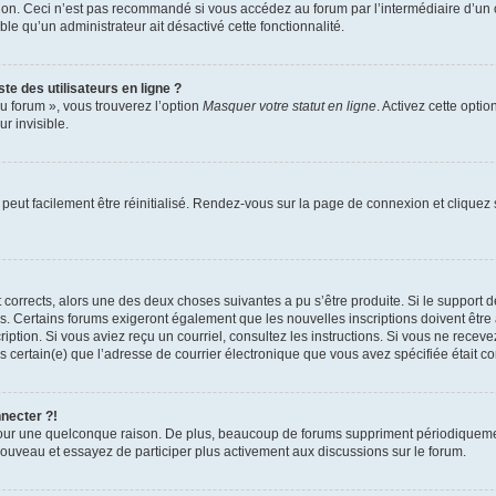
xion. Ceci n’est pas recommandé si vous accédez au forum par l’intermédiaire d’un 
able qu’un administrateur ait désactivé cette fonctionnalité.
te des utilisateurs en ligne ?
u forum », vous trouverez l’option
Masquer votre statut en ligne
. Activez cette opti
r invisible.
peut facilement être réinitialisé. Rendez-vous sur la page de connexion et cliquez
nt corrects, alors une des deux choses suivantes a pu s’être produite. Si le suppor
es. Certains forums exigeront également que les nouvelles inscriptions doivent être
nscription. Si vous aviez reçu un courriel, consultez les instructions. Si vous ne r
êtes certain(e) que l’adresse de courrier électronique que vous avez spécifiée était 
nnecter ?!
pour une quelconque raison. De plus, beaucoup de forums suppriment périodiquement 
à nouveau et essayez de participer plus activement aux discussions sur le forum.