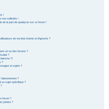
s !
non sollicités !
ble de la part de quelqu’un sur ce forum !
ilisateurs de ma liste d’amis et d’ignorés ?
dans un ou des forums ?
sultat ?
 blanche ?!
s ?
ssages et sujets ?
et l’abonnement ?
 un sujet spécifique ?
 ?
ce forum ?
s jointes ?