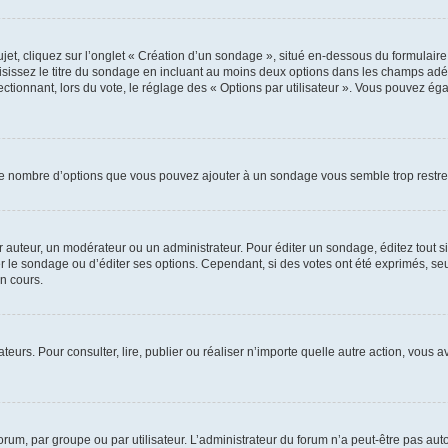
, cliquez sur l’onglet « Création d’un sondage », situé en-dessous du formulaire pri
sissez le titre du sondage en incluant au moins deux options dans les champs adé
ctionnant, lors du vote, le réglage des « Options par utilisateur ». Vous pouvez éga
i le nombre d’options que vous pouvez ajouter à un sondage vous semble trop restre
auteur, un modérateur ou un administrateur. Pour éditer un sondage, éditez tout s
er le sondage ou d’éditer ses options. Cependant, si des votes ont été exprimés, seu
n cours.
isateurs. Pour consulter, lire, publier ou réaliser n’importe quelle autre action, v
um, par groupe ou par utilisateur. L’administrateur du forum n’a peut-être pas auto