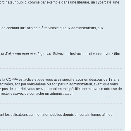
ordinateur public, comme par exemple dans une librairie, un cybercafé, une
on en cochant
Oui
afin de n’être visible qu’aux administrateurs, aux
 sur
J’ai perdu mon mot de passe
. Suivez les instructions et vous devriez être
t de la COPPA est activé et que vous avez spécifié avoir en dessous de 13 ans
 activées, soit par vous-même ou soit par un administrateur, avant que vous
ecevez pas de courriel, vous avez probablement spécifié une mauvaise adresse de
correcte, essayez de contacter un administrateur.
les utilisateurs qui n’ont rien publiés depuis un certain temps afin de