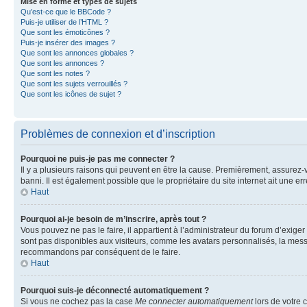
Mise en forme et types de sujets
Qu’est-ce que le BBCode ?
Puis-je utiliser de l’HTML ?
Que sont les émoticônes ?
Puis-je insérer des images ?
Que sont les annonces globales ?
Que sont les annonces ?
Que sont les notes ?
Que sont les sujets verrouillés ?
Que sont les icônes de sujet ?
Problèmes de connexion et d’inscription
Pourquoi ne puis-je pas me connecter ?
Il y a plusieurs raisons qui peuvent en être la cause. Premièrement, assurez-vo
banni. Il est également possible que le propriétaire du site internet ait une err
Haut
Pourquoi ai-je besoin de m’inscrire, après tout ?
Vous pouvez ne pas le faire, il appartient à l’administrateur du forum d’exig
sont pas disponibles aux visiteurs, comme les avatars personnalisés, la messag
recommandons par conséquent de le faire.
Haut
Pourquoi suis-je déconnecté automatiquement ?
Si vous ne cochez pas la case
Me connecter automatiquement
lors de votre 