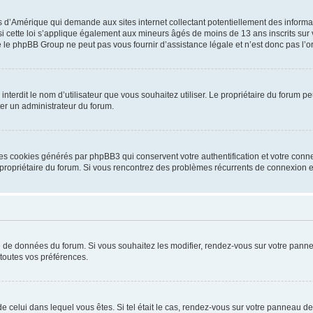
is d’Amérique qui demande aux sites internet collectant potentiellement des infor
 cette loi s’applique également aux mineurs âgés de moins de 13 ans inscrits sur v
 le phpBB Group ne peut pas vous fournir d’assistance légale et n’est donc pas l’or
ou interdit le nom d’utilisateur que vous souhaitez utiliser. Le propriétaire du forum
ter un administrateur du forum.
les cookies générés par phpBB3 qui conservent votre authentification et votre conn
r le propriétaire du forum. Si vous rencontrez des problèmes récurrents de connexio
se de données du forum. Si vous souhaitez les modifier, rendez-vous sur votre pannea
toutes vos préférences.
 de celui dans lequel vous êtes. Si tel était le cas, rendez-vous sur votre panneau de 