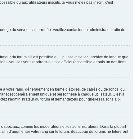
sible qu’aux utilisateurs inscrits. Si vous n’êtes pas inscrit, c’est
horloge du serveur soit erronée. Veuillez contacter un administrateur afin de
ateur du forum s’il est possible qu’il puisse installer l’archive de langue que
ns, veuillez vous rendre sur le site officiel (accessible depuis un des liens
e à votre rang, généralement en forme d’étoiles, de carrés ou de ronds, qui
tar et est généralement unique et personnelle à chaque utilisateur. C’est à
actez l’administrateur du forum et demandez-lui pour quelles raisons a t-il
eurs spéciaux, comme les modérateurs et les administrateurs. Dans la plupart
 afin d’augmenter votre rang sur le forum. Beaucoup de forums ne toléreront