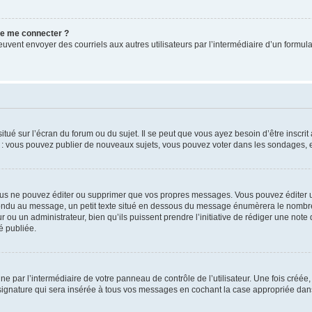
 de me connecter ?
its peuvent envoyer des courriels aux autres utilisateurs par l’intermédiaire d’un for
tué sur l’écran du forum ou du sujet. Il se peut que vous ayez besoin d’être inscri
e : vous pouvez publier de nouveaux sujets, vous pouvez voter dans les sondages, e
us ne pouvez éditer ou supprimer que vos propres messages. Vous pouvez éditer u
pondu au message, un petit texte situé en dessous du message énumèrera le nombre de
r ou un administrateur, bien qu’ils puissent prendre l’initiative de rédiger une note 
é publiée.
e par l’intermédiaire de votre panneau de contrôle de l’utilisateur. Une fois créé
ignature qui sera insérée à tous vos messages en cochant la case appropriée dans vo