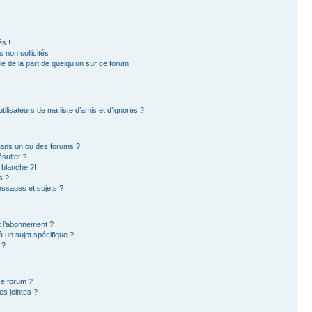
s !
non sollicités !
ble de la part de quelqu’un sur ce forum !
ilisateurs de ma liste d’amis et d’ignorés ?
dans un ou des forums ?
sultat ?
 blanche ?!
s ?
ssages et sujets ?
et l’abonnement ?
 un sujet spécifique ?
 ?
ce forum ?
s jointes ?