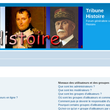
Tribune
Histoire
Forum généraliste s
l'histoire
Niveaux des utilisateurs et des groupes 
Que sont les administrateurs ?
Que sont les modérateurs ?
Que sont les groupes d’utilisateurs ?
teurs en ligne ?
Où sont les groupes d’utilisateurs et comme
Comment puis-je devenir le responsable d’un
Pourquoi certains groupes d’utilisateurs ap
Qu’est-ce qu’un « groupe d’utilisateurs par 