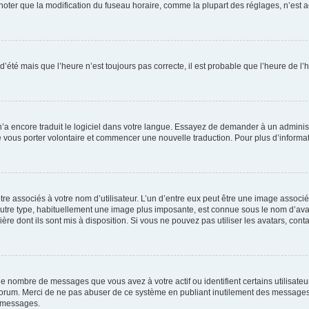
er que la modification du fuseau horaire, comme la plupart des réglages, n’est acces
 d’été mais que l’heure n’est toujours pas correcte, il est probable que l’heure de l’
 n’a encore traduit le logiciel dans votre langue. Essayez de demander à un administr
e vous porter volontaire et commencer une nouvelle traduction. Pour plus d’informatio
re associés à votre nom d’utilisateur. L’un d’entre eux peut être une image associé
’autre type, habituellement une image plus imposante, est connue sous le nom d’ava
ère dont ils sont mis à disposition. Si vous ne pouvez pas utiliser les avatars, cont
le nombre de messages que vous avez à votre actif ou identifient certains utilisat
u forum. Merci de ne pas abuser de ce système en publiant inutilement des messages
e messages.