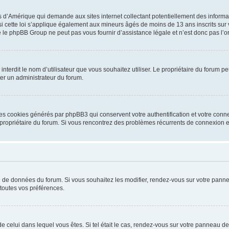
is d’Amérique qui demande aux sites internet collectant potentiellement des infor
 cette loi s’applique également aux mineurs âgés de moins de 13 ans inscrits sur v
 le phpBB Group ne peut pas vous fournir d’assistance légale et n’est donc pas l’or
ou interdit le nom d’utilisateur que vous souhaitez utiliser. Le propriétaire du forum
ter un administrateur du forum.
les cookies générés par phpBB3 qui conservent votre authentification et votre conn
r le propriétaire du forum. Si vous rencontrez des problèmes récurrents de connexio
se de données du forum. Si vous souhaitez les modifier, rendez-vous sur votre pannea
toutes vos préférences.
 de celui dans lequel vous êtes. Si tel était le cas, rendez-vous sur votre panneau de 