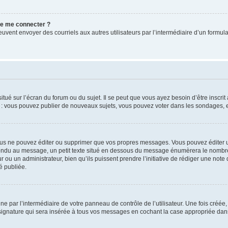
 de me connecter ?
its peuvent envoyer des courriels aux autres utilisateurs par l’intermédiaire d’un for
tué sur l’écran du forum ou du sujet. Il se peut que vous ayez besoin d’être inscri
e : vous pouvez publier de nouveaux sujets, vous pouvez voter dans les sondages, e
us ne pouvez éditer ou supprimer que vos propres messages. Vous pouvez éditer u
pondu au message, un petit texte situé en dessous du message énumèrera le nombre de
r ou un administrateur, bien qu’ils puissent prendre l’initiative de rédiger une note 
é publiée.
e par l’intermédiaire de votre panneau de contrôle de l’utilisateur. Une fois créé
ignature qui sera insérée à tous vos messages en cochant la case appropriée dans vo