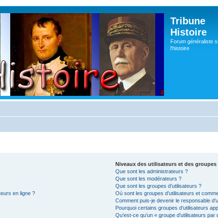
Tribune
Histoire
Forum généraliste s
l'histoire
Niveaux des utilisateurs et des groupes 
Que sont les administrateurs ?
Que sont les modérateurs ?
Que sont les groupes d’utilisateurs ?
teurs en ligne ?
Où sont les groupes d’utilisateurs et comme
Comment puis-je devenir le responsable d’un
Pourquoi certains groupes d’utilisateurs ap
Qu’est-ce qu’un « groupe d’utilisateurs par 