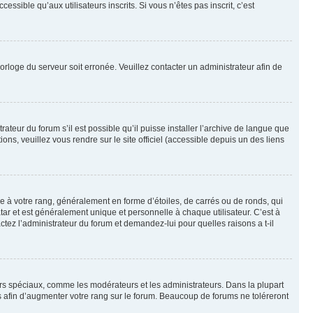
sible qu’aux utilisateurs inscrits. Si vous n’êtes pas inscrit, c’est
horloge du serveur soit erronée. Veuillez contacter un administrateur afin de
ateur du forum s’il est possible qu’il puisse installer l’archive de langue que
ns, veuillez vous rendre sur le site officiel (accessible depuis un des liens
e à votre rang, généralement en forme d’étoiles, de carrés ou de ronds, qui
tar et est généralement unique et personnelle à chaque utilisateur. C’est à
actez l’administrateur du forum et demandez-lui pour quelles raisons a t-il
eurs spéciaux, comme les modérateurs et les administrateurs. Dans la plupart
 afin d’augmenter votre rang sur le forum. Beaucoup de forums ne toléreront