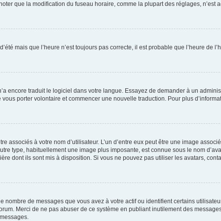
er que la modification du fuseau horaire, comme la plupart des réglages, n’est acces
 d’été mais que l’heure n’est toujours pas correcte, il est probable que l’heure de l’
 n’a encore traduit le logiciel dans votre langue. Essayez de demander à un administr
e vous porter volontaire et commencer une nouvelle traduction. Pour plus d’informatio
re associés à votre nom d’utilisateur. L’un d’entre eux peut être une image associé
’autre type, habituellement une image plus imposante, est connue sous le nom d’ava
ère dont ils sont mis à disposition. Si vous ne pouvez pas utiliser les avatars, cont
le nombre de messages que vous avez à votre actif ou identifient certains utilisat
u forum. Merci de ne pas abuser de ce système en publiant inutilement des messages
e messages.