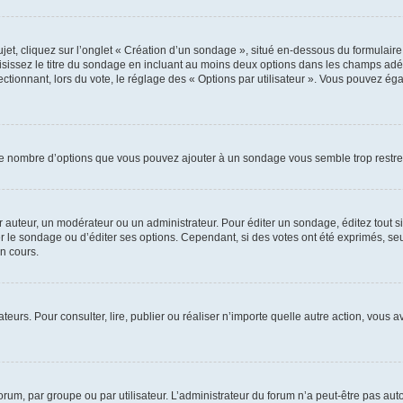
, cliquez sur l’onglet « Création d’un sondage », situé en-dessous du formulaire pri
sissez le titre du sondage en incluant au moins deux options dans les champs adé
ctionnant, lors du vote, le réglage des « Options par utilisateur ». Vous pouvez éga
i le nombre d’options que vous pouvez ajouter à un sondage vous semble trop restre
auteur, un modérateur ou un administrateur. Pour éditer un sondage, éditez tout s
er le sondage ou d’éditer ses options. Cependant, si des votes ont été exprimés, seu
n cours.
isateurs. Pour consulter, lire, publier ou réaliser n’importe quelle autre action, v
um, par groupe ou par utilisateur. L’administrateur du forum n’a peut-être pas auto