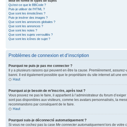
Mise en forme et types de sujets
Qu’est-ce que le BBCode ?
Puis-je utiliser de l’HTML ?
Que sont les émoticônes ?
Puis-je insérer des images ?
Que sont les annonces globales ?
Que sont les annonces ?
Que sont les notes ?
Que sont les sujets verrouillés ?
Que sont les icônes de sujet ?
Problèmes de connexion et d’inscription
Pourquoi ne puis-je pas me connecter ?
Il y a plusieurs raisons qui peuvent en être la cause. Premièrement, assurez-vo
banni. Il est également possible que le propriétaire du site internet ait une err
Haut
Pourquoi ai-je besoin de m’inscrire, après tout ?
Vous pouvez ne pas le faire, il appartient à l’administrateur du forum d’exig
sont pas disponibles aux visiteurs, comme les avatars personnalisés, la messag
recommandons par conséquent de le faire.
Haut
Pourquoi suis-je déconnecté automatiquement ?
Si vous ne cochez pas la case
Me connecter automatiquement
lors de votre 