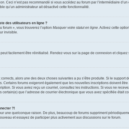
xion. Ceci n’est pas recommandé si vous accédez au forum par l’intermédiaire d’un 
able qu’un administrateur ait désactivé cette fonctionnalité.
te des utilisateurs en ligne ?
u forum », vous trouverez l’option
Masquer votre statut en ligne
. Activez cette opti
r invisible.
peut facilement être réinitialisé. Rendez-vous sur la page de connexion et cliquez
nt corrects, alors une des deux choses suivantes a pu s’être produite. Si le suppor
es. Certains forums exigeront également que les nouvelles inscriptions doivent être
nscription. Si vous aviez reçu un courriel, consultez les instructions. Si vous ne r
êtes certain(e) que l’adresse de courrier électronique que vous avez spécifiée était 
nnecter ?!
pour une quelconque raison. De plus, beaucoup de forums suppriment périodiquement 
à nouveau et essayez de participer plus activement aux discussions sur le forum.