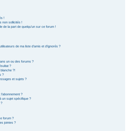
s !
non sollicités !
ble de la part de quelqu’un sur ce forum !
ilisateurs de ma liste d’amis et d’ignorés ?
dans un ou des forums ?
sultat ?
 blanche ?!
s ?
ssages et sujets ?
et l’abonnement ?
 un sujet spécifique ?
 ?
ce forum ?
s jointes ?