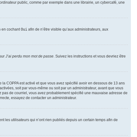
ordinateur public, comme par exemple dans une librairie, un cybercafé, une
on en cochant
Oui
afin de n’être visible qu’aux administrateurs, aux
 sur
J’ai perdu mon mot de passe
. Suivez les instructions et vous devriez être
t de la COPPA est activé et que vous avez spécifié avoir en dessous de 13 ans
 activées, soit par vous-même ou soit par un administrateur, avant que vous
ecevez pas de courriel, vous avez probablement spécifié une mauvaise adresse de
correcte, essayez de contacter un administrateur.
les utilisateurs qui n’ont rien publiés depuis un certain temps afin de