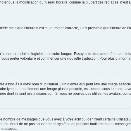
er que la modification du fuseau horaire, comme la plupart des réglages, n’est acces
 d’été mais que l’heure n’est toujours pas correcte, il est probable que l’heure de l’
 n’a encore traduit le logiciel dans votre langue. Essayez de demander à un administr
e vous porter volontaire et commencer une nouvelle traduction. Pour plus d’informatio
re associés à votre nom d’utilisateur. L’un d’entre eux peut être une image associé
’autre type, habituellement une image plus imposante, est connue sous le nom d’ava
ère dont ils sont mis à disposition. Si vous ne pouvez pas utiliser les avatars, cont
le nombre de messages que vous avez à votre actif ou identifient certains utilisat
u forum. Merci de ne pas abuser de ce système en publiant inutilement des messages
e messages.