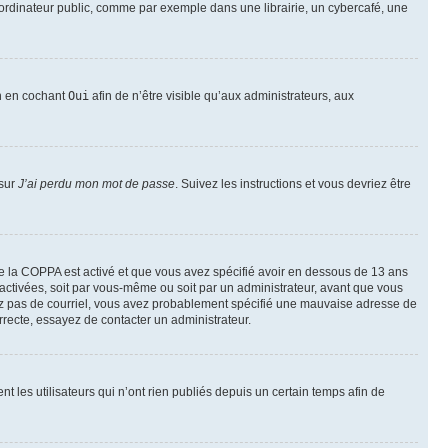
ordinateur public, comme par exemple dans une librairie, un cybercafé, une
on en cochant
Oui
afin de n’être visible qu’aux administrateurs, aux
 sur
J’ai perdu mon mot de passe
. Suivez les instructions et vous devriez être
t de la COPPA est activé et que vous avez spécifié avoir en dessous de 13 ans
 activées, soit par vous-même ou soit par un administrateur, avant que vous
ecevez pas de courriel, vous avez probablement spécifié une mauvaise adresse de
correcte, essayez de contacter un administrateur.
les utilisateurs qui n’ont rien publiés depuis un certain temps afin de