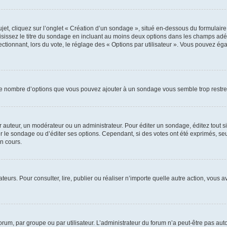
, cliquez sur l’onglet « Création d’un sondage », situé en-dessous du formulaire pri
sissez le titre du sondage en incluant au moins deux options dans les champs adé
ctionnant, lors du vote, le réglage des « Options par utilisateur ». Vous pouvez éga
i le nombre d’options que vous pouvez ajouter à un sondage vous semble trop restre
auteur, un modérateur ou un administrateur. Pour éditer un sondage, éditez tout s
er le sondage ou d’éditer ses options. Cependant, si des votes ont été exprimés, seu
n cours.
isateurs. Pour consulter, lire, publier ou réaliser n’importe quelle autre action, v
um, par groupe ou par utilisateur. L’administrateur du forum n’a peut-être pas auto