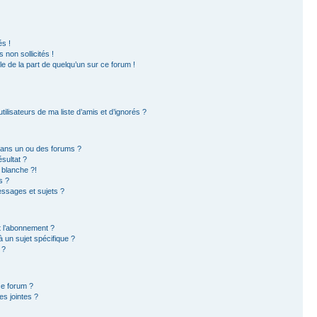
s !
non sollicités !
ble de la part de quelqu’un sur ce forum !
ilisateurs de ma liste d’amis et d’ignorés ?
dans un ou des forums ?
sultat ?
 blanche ?!
s ?
ssages et sujets ?
et l’abonnement ?
 un sujet spécifique ?
 ?
ce forum ?
s jointes ?