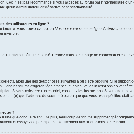
xion. Ceci n’est pas recommandé si vous accédez au forum par l’intermédiaire d’un 
able qu’un administrateur ait désactivé cette fonctionnalité.
te des utilisateurs en ligne ?
u forum », vous trouverez l’option
Masquer votre statut en ligne
. Activez cette opti
r invisible.
peut facilement être réinitialisé. Rendez-vous sur la page de connexion et cliquez
nt corrects, alors une des deux choses suivantes a pu s’être produite. Si le suppor
es. Certains forums exigeront également que les nouvelles inscriptions doivent être
nscription. Si vous aviez reçu un courriel, consultez les instructions. Si vous ne r
êtes certain(e) que l’adresse de courrier électronique que vous avez spécifiée était 
nnecter ?!
pour une quelconque raison. De plus, beaucoup de forums suppriment périodiquement 
à nouveau et essayez de participer plus activement aux discussions sur le forum.