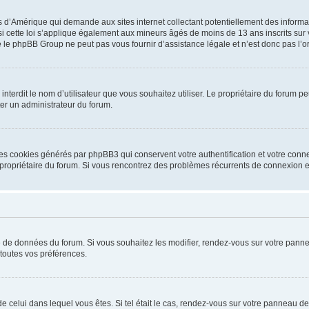
is d’Amérique qui demande aux sites internet collectant potentiellement des infor
 cette loi s’applique également aux mineurs âgés de moins de 13 ans inscrits sur v
 le phpBB Group ne peut pas vous fournir d’assistance légale et n’est donc pas l’or
ou interdit le nom d’utilisateur que vous souhaitez utiliser. Le propriétaire du forum
ter un administrateur du forum.
les cookies générés par phpBB3 qui conservent votre authentification et votre conn
r le propriétaire du forum. Si vous rencontrez des problèmes récurrents de connexio
se de données du forum. Si vous souhaitez les modifier, rendez-vous sur votre pannea
toutes vos préférences.
 de celui dans lequel vous êtes. Si tel était le cas, rendez-vous sur votre panneau de 