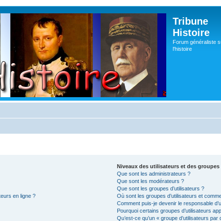
Tribune
Histoire
Forum généraliste s
l'histoire
Niveaux des utilisateurs et des groupes 
Que sont les administrateurs ?
Que sont les modérateurs ?
Que sont les groupes d’utilisateurs ?
teurs en ligne ?
Où sont les groupes d’utilisateurs et comme
Comment puis-je devenir le responsable d’un
Pourquoi certains groupes d’utilisateurs ap
Qu’est-ce qu’un « groupe d’utilisateurs par 