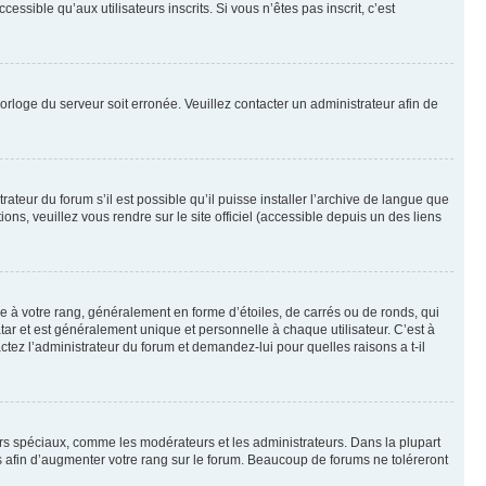
sible qu’aux utilisateurs inscrits. Si vous n’êtes pas inscrit, c’est
horloge du serveur soit erronée. Veuillez contacter un administrateur afin de
ateur du forum s’il est possible qu’il puisse installer l’archive de langue que
ns, veuillez vous rendre sur le site officiel (accessible depuis un des liens
e à votre rang, généralement en forme d’étoiles, de carrés ou de ronds, qui
tar et est généralement unique et personnelle à chaque utilisateur. C’est à
actez l’administrateur du forum et demandez-lui pour quelles raisons a t-il
eurs spéciaux, comme les modérateurs et les administrateurs. Dans la plupart
 afin d’augmenter votre rang sur le forum. Beaucoup de forums ne toléreront