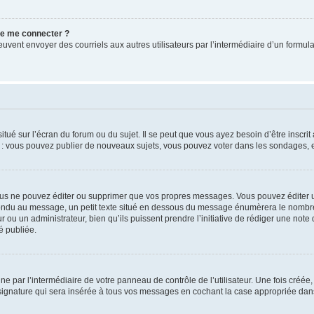
 de me connecter ?
its peuvent envoyer des courriels aux autres utilisateurs par l’intermédiaire d’un for
tué sur l’écran du forum ou du sujet. Il se peut que vous ayez besoin d’être inscri
e : vous pouvez publier de nouveaux sujets, vous pouvez voter dans les sondages, e
us ne pouvez éditer ou supprimer que vos propres messages. Vous pouvez éditer u
pondu au message, un petit texte situé en dessous du message énumèrera le nombre de
r ou un administrateur, bien qu’ils puissent prendre l’initiative de rédiger une note 
é publiée.
e par l’intermédiaire de votre panneau de contrôle de l’utilisateur. Une fois créé
ignature qui sera insérée à tous vos messages en cochant la case appropriée dans vo