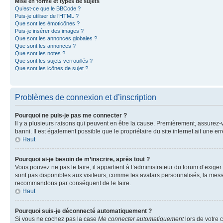
Mise en forme et types de sujets
Qu’est-ce que le BBCode ?
Puis-je utiliser de l’HTML ?
Que sont les émoticônes ?
Puis-je insérer des images ?
Que sont les annonces globales ?
Que sont les annonces ?
Que sont les notes ?
Que sont les sujets verrouillés ?
Que sont les icônes de sujet ?
Problèmes de connexion et d’inscription
Pourquoi ne puis-je pas me connecter ?
Il y a plusieurs raisons qui peuvent en être la cause. Premièrement, assurez-vo
banni. Il est également possible que le propriétaire du site internet ait une err
Haut
Pourquoi ai-je besoin de m’inscrire, après tout ?
Vous pouvez ne pas le faire, il appartient à l’administrateur du forum d’exig
sont pas disponibles aux visiteurs, comme les avatars personnalisés, la messag
recommandons par conséquent de le faire.
Haut
Pourquoi suis-je déconnecté automatiquement ?
Si vous ne cochez pas la case
Me connecter automatiquement
lors de votre 