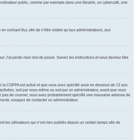
ordinateur public, comme par exemple dans une librairie, un cybercafé, une
on en cochant
Oui
afin de n’être visible qu’aux administrateurs, aux
 sur
J’ai perdu mon mot de passe
. Suivez les instructions et vous devriez être
t de la COPPA est activé et que vous avez spécifié avoir en dessous de 13 ans
 activées, soit par vous-même ou soit par un administrateur, avant que vous
ecevez pas de courriel, vous avez probablement spécifié une mauvaise adresse de
correcte, essayez de contacter un administrateur.
les utilisateurs qui n’ont rien publiés depuis un certain temps afin de