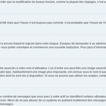
er que la modification du fuseau horaire, comme la plupart des réglages, n’est acces
 d’été mais que l’heure n’est toujours pas correcte, il est probable que l’heure de l’
 n’a encore traduit le logiciel dans votre langue. Essayez de demander à un administr
e vous porter volontaire et commencer une nouvelle traduction. Pour plus d’informatio
re associés à votre nom d’utilisateur. L’un d’entre eux peut être une image associé
’autre type, habituellement une image plus imposante, est connue sous le nom d’ava
ère dont ils sont mis à disposition. Si vous ne pouvez pas utiliser les avatars, cont
le nombre de messages que vous avez à votre actif ou identifient certains utilisat
u forum. Merci de ne pas abuser de ce système en publiant inutilement des messages
e messages.