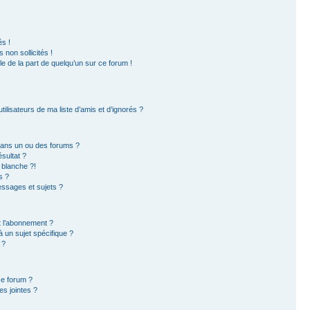
s !
non sollicités !
ble de la part de quelqu’un sur ce forum !
ilisateurs de ma liste d’amis et d’ignorés ?
dans un ou des forums ?
sultat ?
 blanche ?!
s ?
ssages et sujets ?
et l’abonnement ?
 un sujet spécifique ?
 ?
ce forum ?
s jointes ?