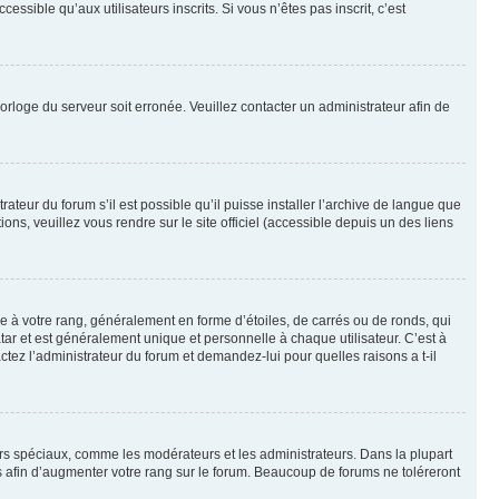
sible qu’aux utilisateurs inscrits. Si vous n’êtes pas inscrit, c’est
horloge du serveur soit erronée. Veuillez contacter un administrateur afin de
ateur du forum s’il est possible qu’il puisse installer l’archive de langue que
ns, veuillez vous rendre sur le site officiel (accessible depuis un des liens
e à votre rang, généralement en forme d’étoiles, de carrés ou de ronds, qui
tar et est généralement unique et personnelle à chaque utilisateur. C’est à
actez l’administrateur du forum et demandez-lui pour quelles raisons a t-il
eurs spéciaux, comme les modérateurs et les administrateurs. Dans la plupart
 afin d’augmenter votre rang sur le forum. Beaucoup de forums ne toléreront