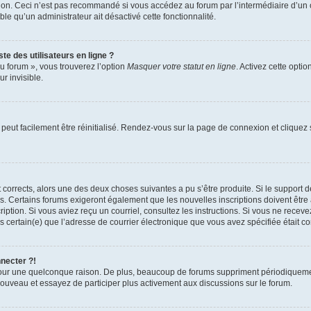
xion. Ceci n’est pas recommandé si vous accédez au forum par l’intermédiaire d’un 
able qu’un administrateur ait désactivé cette fonctionnalité.
te des utilisateurs en ligne ?
u forum », vous trouverez l’option
Masquer votre statut en ligne
. Activez cette opti
r invisible.
peut facilement être réinitialisé. Rendez-vous sur la page de connexion et cliquez
nt corrects, alors une des deux choses suivantes a pu s’être produite. Si le suppor
es. Certains forums exigeront également que les nouvelles inscriptions doivent être
nscription. Si vous aviez reçu un courriel, consultez les instructions. Si vous ne r
êtes certain(e) que l’adresse de courrier électronique que vous avez spécifiée était 
nnecter ?!
pour une quelconque raison. De plus, beaucoup de forums suppriment périodiquement 
à nouveau et essayez de participer plus activement aux discussions sur le forum.