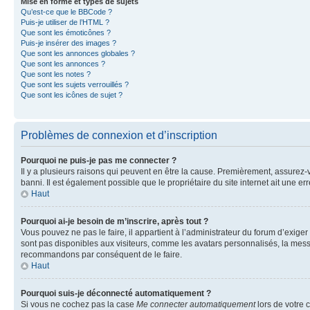
Mise en forme et types de sujets
Qu’est-ce que le BBCode ?
Puis-je utiliser de l’HTML ?
Que sont les émoticônes ?
Puis-je insérer des images ?
Que sont les annonces globales ?
Que sont les annonces ?
Que sont les notes ?
Que sont les sujets verrouillés ?
Que sont les icônes de sujet ?
Problèmes de connexion et d’inscription
Pourquoi ne puis-je pas me connecter ?
Il y a plusieurs raisons qui peuvent en être la cause. Premièrement, assurez-vo
banni. Il est également possible que le propriétaire du site internet ait une err
Haut
Pourquoi ai-je besoin de m’inscrire, après tout ?
Vous pouvez ne pas le faire, il appartient à l’administrateur du forum d’exig
sont pas disponibles aux visiteurs, comme les avatars personnalisés, la messag
recommandons par conséquent de le faire.
Haut
Pourquoi suis-je déconnecté automatiquement ?
Si vous ne cochez pas la case
Me connecter automatiquement
lors de votre 