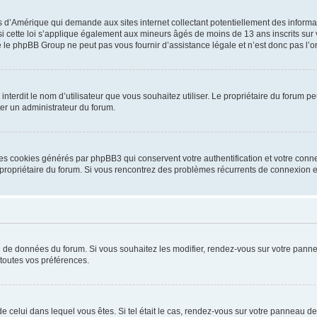
is d’Amérique qui demande aux sites internet collectant potentiellement des infor
 cette loi s’applique également aux mineurs âgés de moins de 13 ans inscrits sur v
 le phpBB Group ne peut pas vous fournir d’assistance légale et n’est donc pas l’or
ou interdit le nom d’utilisateur que vous souhaitez utiliser. Le propriétaire du forum
ter un administrateur du forum.
les cookies générés par phpBB3 qui conservent votre authentification et votre conn
r le propriétaire du forum. Si vous rencontrez des problèmes récurrents de connexio
se de données du forum. Si vous souhaitez les modifier, rendez-vous sur votre pannea
toutes vos préférences.
 de celui dans lequel vous êtes. Si tel était le cas, rendez-vous sur votre panneau de 