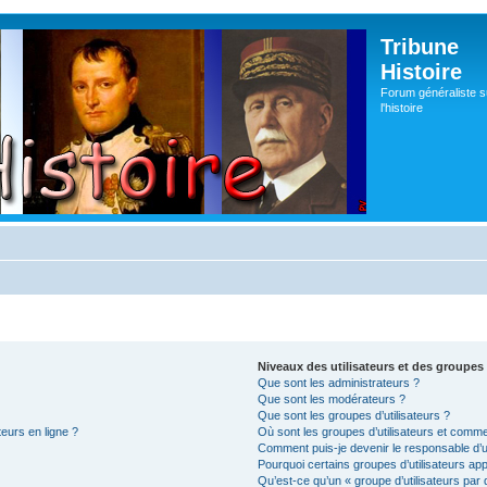
Tribune
Histoire
Forum généraliste s
l'histoire
Niveaux des utilisateurs et des groupes 
Que sont les administrateurs ?
Que sont les modérateurs ?
Que sont les groupes d’utilisateurs ?
teurs en ligne ?
Où sont les groupes d’utilisateurs et comme
Comment puis-je devenir le responsable d’un
Pourquoi certains groupes d’utilisateurs ap
Qu’est-ce qu’un « groupe d’utilisateurs par 