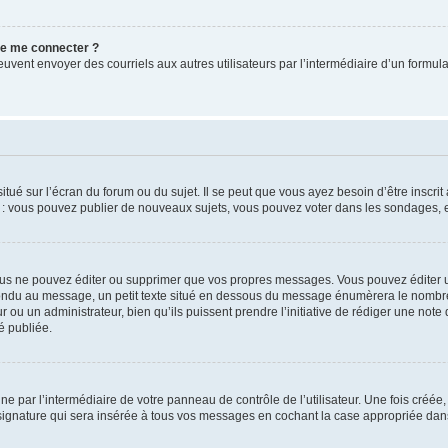
 de me connecter ?
its peuvent envoyer des courriels aux autres utilisateurs par l’intermédiaire d’un for
tué sur l’écran du forum ou du sujet. Il se peut que vous ayez besoin d’être inscri
e : vous pouvez publier de nouveaux sujets, vous pouvez voter dans les sondages, e
us ne pouvez éditer ou supprimer que vos propres messages. Vous pouvez éditer u
pondu au message, un petit texte situé en dessous du message énumèrera le nombre de
r ou un administrateur, bien qu’ils puissent prendre l’initiative de rédiger une note 
é publiée.
e par l’intermédiaire de votre panneau de contrôle de l’utilisateur. Une fois créé
ignature qui sera insérée à tous vos messages en cochant la case appropriée dans vo