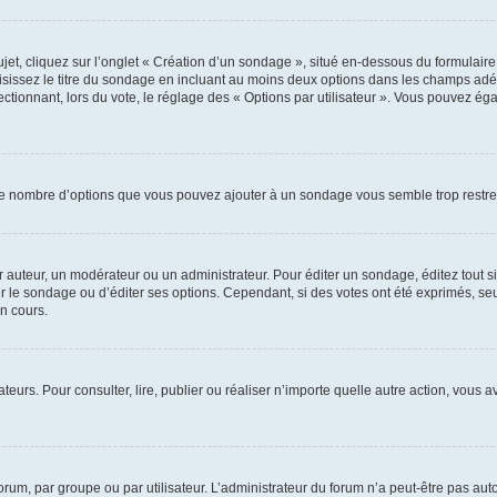
, cliquez sur l’onglet « Création d’un sondage », situé en-dessous du formulaire pri
sissez le titre du sondage en incluant au moins deux options dans les champs adé
ctionnant, lors du vote, le réglage des « Options par utilisateur ». Vous pouvez éga
i le nombre d’options que vous pouvez ajouter à un sondage vous semble trop restre
auteur, un modérateur ou un administrateur. Pour éditer un sondage, éditez tout s
er le sondage ou d’éditer ses options. Cependant, si des votes ont été exprimés, seu
n cours.
isateurs. Pour consulter, lire, publier ou réaliser n’importe quelle autre action, v
um, par groupe ou par utilisateur. L’administrateur du forum n’a peut-être pas auto