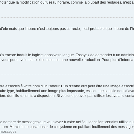
er que la modification du fuseau horaire, comme la plupart des réglages, n’est acces
 d’été mais que l’heure n’est toujours pas correcte, il est probable que l’heure de l’
 n’a encore traduit le logiciel dans votre langue. Essayez de demander à un administr
e vous porter volontaire et commencer une nouvelle traduction. Pour plus d’informatio
re associés à votre nom d’utilisateur. L’un d’entre eux peut être une image associé
’autre type, habituellement une image plus imposante, est connue sous le nom d’ava
ère dont ils sont mis à disposition. Si vous ne pouvez pas utiliser les avatars, cont
le nombre de messages que vous avez à votre actif ou identifient certains utilisat
u forum. Merci de ne pas abuser de ce système en publiant inutilement des messages
e messages.