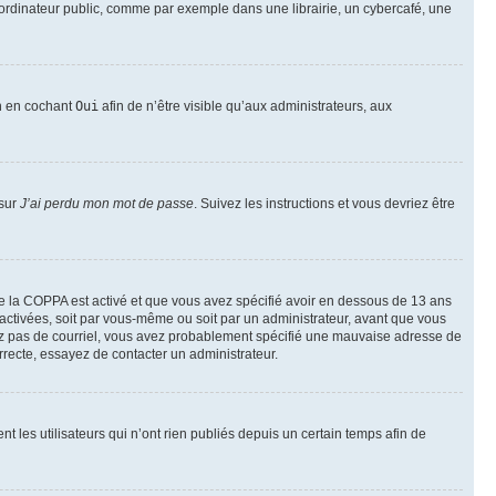
ordinateur public, comme par exemple dans une librairie, un cybercafé, une
on en cochant
Oui
afin de n’être visible qu’aux administrateurs, aux
 sur
J’ai perdu mon mot de passe
. Suivez les instructions et vous devriez être
t de la COPPA est activé et que vous avez spécifié avoir en dessous de 13 ans
 activées, soit par vous-même ou soit par un administrateur, avant que vous
ecevez pas de courriel, vous avez probablement spécifié une mauvaise adresse de
correcte, essayez de contacter un administrateur.
les utilisateurs qui n’ont rien publiés depuis un certain temps afin de