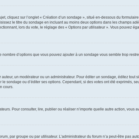
, cliquez sur l’onglet « Création d’un sondage », situé en-dessous du formulaire pri
sissez le titre du sondage en incluant au moins deux options dans les champs adé
ctionnant, lors du vote, le réglage des « Options par utilisateur ». Vous pouvez éga
i le nombre d’options que vous pouvez ajouter à un sondage vous semble trop restre
auteur, un modérateur ou un administrateur. Pour éditer un sondage, éditez tout s
er le sondage ou d’éditer ses options. Cependant, si des votes ont été exprimés, seu
n cours.
isateurs. Pour consulter, lire, publier ou réaliser n’importe quelle autre action, v
um, par groupe ou par utilisateur. L’administrateur du forum n’a peut-être pas auto