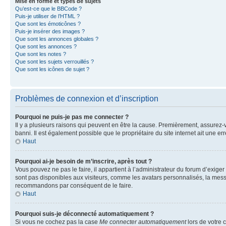
Mise en forme et types de sujets
Qu’est-ce que le BBCode ?
Puis-je utiliser de l’HTML ?
Que sont les émoticônes ?
Puis-je insérer des images ?
Que sont les annonces globales ?
Que sont les annonces ?
Que sont les notes ?
Que sont les sujets verrouillés ?
Que sont les icônes de sujet ?
Problèmes de connexion et d’inscription
Pourquoi ne puis-je pas me connecter ?
Il y a plusieurs raisons qui peuvent en être la cause. Premièrement, assurez-vo
banni. Il est également possible que le propriétaire du site internet ait une err
Haut
Pourquoi ai-je besoin de m’inscrire, après tout ?
Vous pouvez ne pas le faire, il appartient à l’administrateur du forum d’exig
sont pas disponibles aux visiteurs, comme les avatars personnalisés, la messag
recommandons par conséquent de le faire.
Haut
Pourquoi suis-je déconnecté automatiquement ?
Si vous ne cochez pas la case
Me connecter automatiquement
lors de votre 