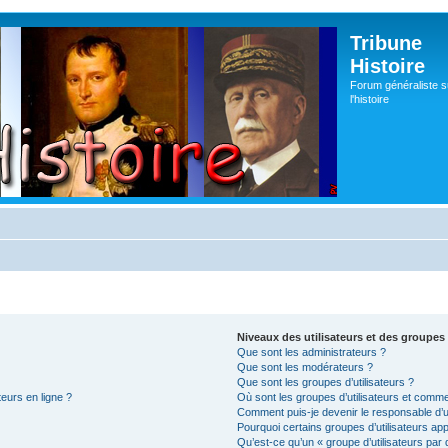
Tribune
Histoire
Forum généraliste s
l'histoire
Niveaux des utilisateurs et des groupes 
Que sont les administrateurs ?
Que sont les modérateurs ?
Que sont les groupes d’utilisateurs ?
teurs en ligne ?
Où sont les groupes d’utilisateurs et comme
Comment puis-je devenir le responsable d’un
Pourquoi certains groupes d’utilisateurs ap
Qu’est-ce qu’un « groupe d’utilisateurs par 