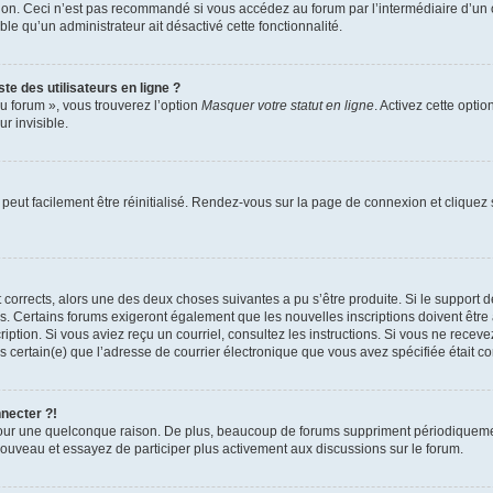
xion. Ceci n’est pas recommandé si vous accédez au forum par l’intermédiaire d’un 
able qu’un administrateur ait désactivé cette fonctionnalité.
te des utilisateurs en ligne ?
u forum », vous trouverez l’option
Masquer votre statut en ligne
. Activez cette opti
r invisible.
peut facilement être réinitialisé. Rendez-vous sur la page de connexion et cliquez
nt corrects, alors une des deux choses suivantes a pu s’être produite. Si le suppor
es. Certains forums exigeront également que les nouvelles inscriptions doivent être
nscription. Si vous aviez reçu un courriel, consultez les instructions. Si vous ne r
êtes certain(e) que l’adresse de courrier électronique que vous avez spécifiée était 
nnecter ?!
pour une quelconque raison. De plus, beaucoup de forums suppriment périodiquement 
à nouveau et essayez de participer plus activement aux discussions sur le forum.