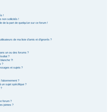
s !
non sollicités !
ble de la part de quelqu’un sur ce forum !
ilisateurs de ma liste d’amis et d’ignorés ?
dans un ou des forums ?
sultat ?
 blanche ?!
s ?
ssages et sujets ?
et l’abonnement ?
 un sujet spécifique ?
 ?
ce forum ?
s jointes ?