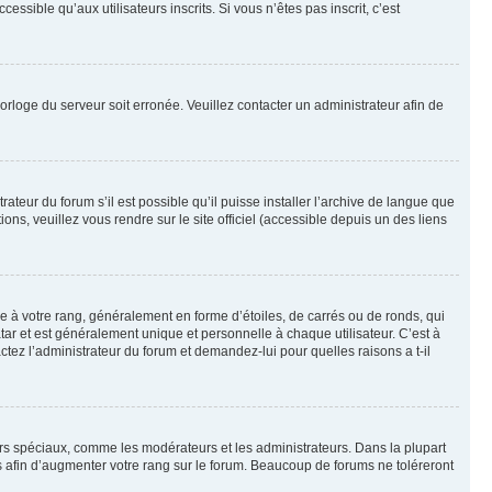
sible qu’aux utilisateurs inscrits. Si vous n’êtes pas inscrit, c’est
horloge du serveur soit erronée. Veuillez contacter un administrateur afin de
ateur du forum s’il est possible qu’il puisse installer l’archive de langue que
ns, veuillez vous rendre sur le site officiel (accessible depuis un des liens
e à votre rang, généralement en forme d’étoiles, de carrés ou de ronds, qui
tar et est généralement unique et personnelle à chaque utilisateur. C’est à
actez l’administrateur du forum et demandez-lui pour quelles raisons a t-il
eurs spéciaux, comme les modérateurs et les administrateurs. Dans la plupart
 afin d’augmenter votre rang sur le forum. Beaucoup de forums ne toléreront