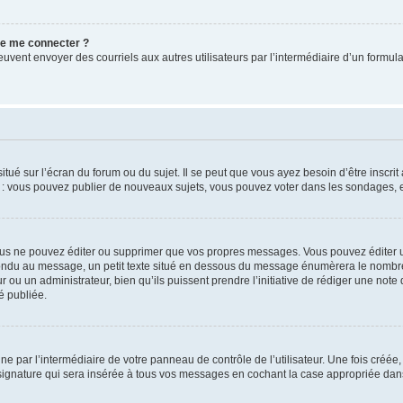
 de me connecter ?
its peuvent envoyer des courriels aux autres utilisateurs par l’intermédiaire d’un for
tué sur l’écran du forum ou du sujet. Il se peut que vous ayez besoin d’être inscri
e : vous pouvez publier de nouveaux sujets, vous pouvez voter dans les sondages, e
us ne pouvez éditer ou supprimer que vos propres messages. Vous pouvez éditer u
pondu au message, un petit texte situé en dessous du message énumèrera le nombre de
r ou un administrateur, bien qu’ils puissent prendre l’initiative de rédiger une note 
é publiée.
e par l’intermédiaire de votre panneau de contrôle de l’utilisateur. Une fois créé
ignature qui sera insérée à tous vos messages en cochant la case appropriée dans vo