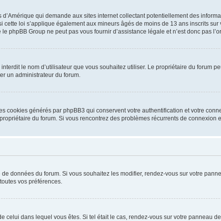
is d’Amérique qui demande aux sites internet collectant potentiellement des infor
 cette loi s’applique également aux mineurs âgés de moins de 13 ans inscrits sur v
 le phpBB Group ne peut pas vous fournir d’assistance légale et n’est donc pas l’or
ou interdit le nom d’utilisateur que vous souhaitez utiliser. Le propriétaire du forum
ter un administrateur du forum.
les cookies générés par phpBB3 qui conservent votre authentification et votre conn
r le propriétaire du forum. Si vous rencontrez des problèmes récurrents de connexio
se de données du forum. Si vous souhaitez les modifier, rendez-vous sur votre pannea
toutes vos préférences.
 de celui dans lequel vous êtes. Si tel était le cas, rendez-vous sur votre panneau de 