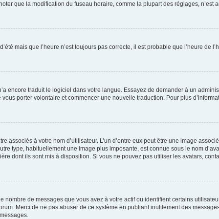
er que la modification du fuseau horaire, comme la plupart des réglages, n’est acces
 d’été mais que l’heure n’est toujours pas correcte, il est probable que l’heure de l’
 n’a encore traduit le logiciel dans votre langue. Essayez de demander à un administr
e vous porter volontaire et commencer une nouvelle traduction. Pour plus d’informatio
re associés à votre nom d’utilisateur. L’un d’entre eux peut être une image associé
’autre type, habituellement une image plus imposante, est connue sous le nom d’ava
ère dont ils sont mis à disposition. Si vous ne pouvez pas utiliser les avatars, cont
le nombre de messages que vous avez à votre actif ou identifient certains utilisat
u forum. Merci de ne pas abuser de ce système en publiant inutilement des messages
e messages.