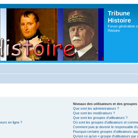
Tribune
Histoire
Forum généraliste s
l'histoire
Niveaux des utilisateurs et des groupes 
Que sont les administrateurs ?
Que sont les modérateurs ?
Que sont les groupes d’utilisateurs ?
teurs en ligne ?
Où sont les groupes d’utilisateurs et comme
Comment puis-je devenir le responsable d’un
Pourquoi certains groupes d’utilisateurs ap
Qu’est-ce qu’un « groupe d’utilisateurs par 