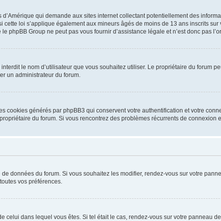
is d’Amérique qui demande aux sites internet collectant potentiellement des infor
 cette loi s’applique également aux mineurs âgés de moins de 13 ans inscrits sur v
 le phpBB Group ne peut pas vous fournir d’assistance légale et n’est donc pas l’or
ou interdit le nom d’utilisateur que vous souhaitez utiliser. Le propriétaire du forum
ter un administrateur du forum.
les cookies générés par phpBB3 qui conservent votre authentification et votre conn
r le propriétaire du forum. Si vous rencontrez des problèmes récurrents de connexio
se de données du forum. Si vous souhaitez les modifier, rendez-vous sur votre pannea
toutes vos préférences.
 de celui dans lequel vous êtes. Si tel était le cas, rendez-vous sur votre panneau de 