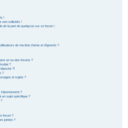
s !
non sollicités !
ble de la part de quelqu’un sur ce forum !
ilisateurs de ma liste d’amis et d’ignorés ?
dans un ou des forums ?
sultat ?
 blanche ?!
s ?
ssages et sujets ?
et l’abonnement ?
 un sujet spécifique ?
 ?
ce forum ?
s jointes ?