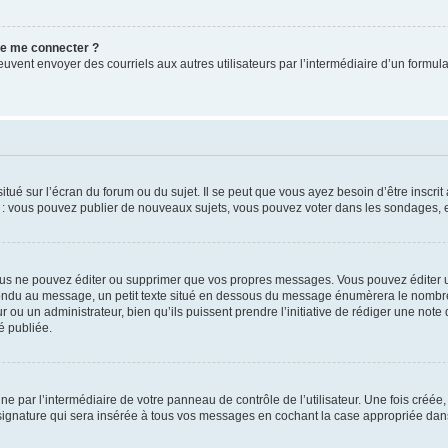
 de me connecter ?
its peuvent envoyer des courriels aux autres utilisateurs par l’intermédiaire d’un for
tué sur l’écran du forum ou du sujet. Il se peut que vous ayez besoin d’être inscri
e : vous pouvez publier de nouveaux sujets, vous pouvez voter dans les sondages, e
us ne pouvez éditer ou supprimer que vos propres messages. Vous pouvez éditer u
pondu au message, un petit texte situé en dessous du message énumèrera le nombre de
r ou un administrateur, bien qu’ils puissent prendre l’initiative de rédiger une note 
é publiée.
e par l’intermédiaire de votre panneau de contrôle de l’utilisateur. Une fois créé
ignature qui sera insérée à tous vos messages en cochant la case appropriée dans vo