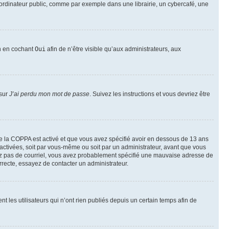
ordinateur public, comme par exemple dans une librairie, un cybercafé, une
on en cochant
Oui
afin de n’être visible qu’aux administrateurs, aux
 sur
J’ai perdu mon mot de passe
. Suivez les instructions et vous devriez être
t de la COPPA est activé et que vous avez spécifié avoir en dessous de 13 ans
 activées, soit par vous-même ou soit par un administrateur, avant que vous
ecevez pas de courriel, vous avez probablement spécifié une mauvaise adresse de
correcte, essayez de contacter un administrateur.
les utilisateurs qui n’ont rien publiés depuis un certain temps afin de