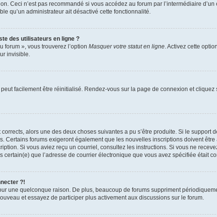
xion. Ceci n’est pas recommandé si vous accédez au forum par l’intermédiaire d’un 
able qu’un administrateur ait désactivé cette fonctionnalité.
te des utilisateurs en ligne ?
u forum », vous trouverez l’option
Masquer votre statut en ligne
. Activez cette opti
r invisible.
peut facilement être réinitialisé. Rendez-vous sur la page de connexion et cliquez
nt corrects, alors une des deux choses suivantes a pu s’être produite. Si le suppor
es. Certains forums exigeront également que les nouvelles inscriptions doivent être
nscription. Si vous aviez reçu un courriel, consultez les instructions. Si vous ne r
êtes certain(e) que l’adresse de courrier électronique que vous avez spécifiée était 
nnecter ?!
pour une quelconque raison. De plus, beaucoup de forums suppriment périodiquement 
à nouveau et essayez de participer plus activement aux discussions sur le forum.