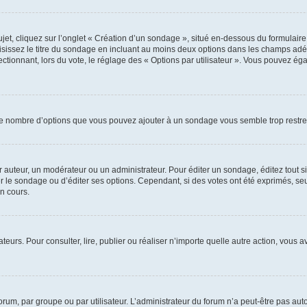
, cliquez sur l’onglet « Création d’un sondage », situé en-dessous du formulaire pri
sissez le titre du sondage en incluant au moins deux options dans les champs adé
ctionnant, lors du vote, le réglage des « Options par utilisateur ». Vous pouvez éga
i le nombre d’options que vous pouvez ajouter à un sondage vous semble trop restre
auteur, un modérateur ou un administrateur. Pour éditer un sondage, éditez tout s
er le sondage ou d’éditer ses options. Cependant, si des votes ont été exprimés, seu
n cours.
isateurs. Pour consulter, lire, publier ou réaliser n’importe quelle autre action, v
um, par groupe ou par utilisateur. L’administrateur du forum n’a peut-être pas auto