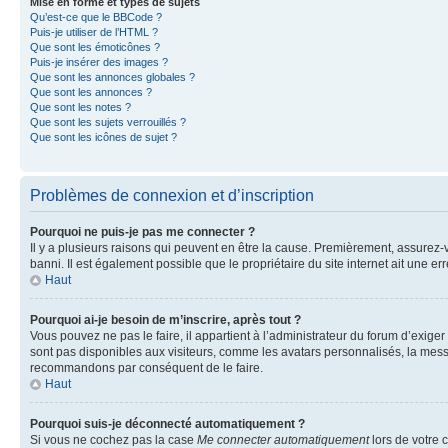
Mise en forme et types de sujets
Qu’est-ce que le BBCode ?
Puis-je utiliser de l’HTML ?
Que sont les émoticônes ?
Puis-je insérer des images ?
Que sont les annonces globales ?
Que sont les annonces ?
Que sont les notes ?
Que sont les sujets verrouillés ?
Que sont les icônes de sujet ?
Problèmes de connexion et d’inscription
Pourquoi ne puis-je pas me connecter ?
Il y a plusieurs raisons qui peuvent en être la cause. Premièrement, assurez-vo
banni. Il est également possible que le propriétaire du site internet ait une err
Haut
Pourquoi ai-je besoin de m’inscrire, après tout ?
Vous pouvez ne pas le faire, il appartient à l’administrateur du forum d’exig
sont pas disponibles aux visiteurs, comme les avatars personnalisés, la messag
recommandons par conséquent de le faire.
Haut
Pourquoi suis-je déconnecté automatiquement ?
Si vous ne cochez pas la case
Me connecter automatiquement
lors de votre 