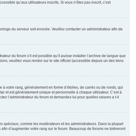
sible qu’aux utilisateurs inscrits. Si vous n’êtes pas inscrit, c’est
horloge du serveur soit erronée. Veuillez contacter un administrateur afin de
ateur du forum s’il est possible qu’il puisse installer l’archive de langue que
ns, veuillez vous rendre sur le site officiel (accessible depuis un des liens
e à votre rang, généralement en forme d’étoiles, de carrés ou de ronds, qui
tar et est généralement unique et personnelle à chaque utilisateur. C’est à
actez l’administrateur du forum et demandez-lui pour quelles raisons a t-il
eurs spéciaux, comme les modérateurs et les administrateurs. Dans la plupart
 afin d’augmenter votre rang sur le forum. Beaucoup de forums ne toléreront