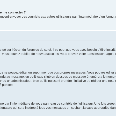
 de me connecter ?
its peuvent envoyer des courriels aux autres utilisateurs par l’intermédiaire d’un for
tué sur l’écran du forum ou du sujet. Il se peut que vous ayez besoin d’être inscri
e : vous pouvez publier de nouveaux sujets, vous pouvez voter dans les sondages, e
us ne pouvez éditer ou supprimer que vos propres messages. Vous pouvez éditer u
pondu au message, un petit texte situé en dessous du message énumèrera le nombre de
r ou un administrateur, bien qu’ils puissent prendre l’initiative de rédiger une note 
é publiée.
e par l’intermédiaire de votre panneau de contrôle de l’utilisateur. Une fois créé
ignature qui sera insérée à tous vos messages en cochant la case appropriée dans vo