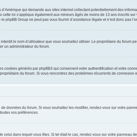
is d’Amérique qui demande aux sites internet collectant potentiellement des infor
 cette loi s’applique également aux mineurs âgés de moins de 13 ans inscrits sur v
 le phpBB Group ne peut pas vous fournir d’assistance légale et n’est donc pas l’or
ou interdit le nom d’utilisateur que vous souhaitez utiliser. Le propriétaire du forum
ter un administrateur du forum.
les cookies générés par phpBB3 qui conservent votre authentification et votre conn
r le propriétaire du forum. Si vous rencontrez des problèmes récurrents de connexio
se de données du forum. Si vous souhaitez les modifier, rendez-vous sur votre pannea
toutes vos préférences.
 de celui dans lequel vous êtes. Si tel était le cas, rendez-vous sur votre panneau de 