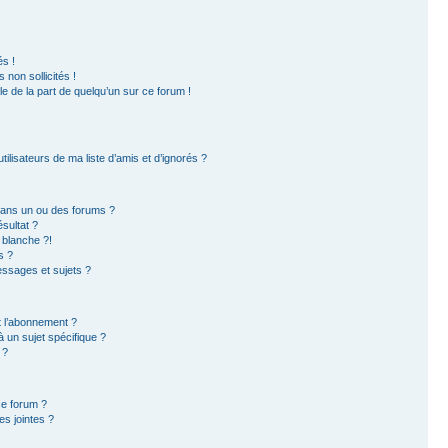
s !
non sollicités !
ble de la part de quelqu’un sur ce forum !
ilisateurs de ma liste d’amis et d’ignorés ?
dans un ou des forums ?
sultat ?
 blanche ?!
s ?
ssages et sujets ?
et l’abonnement ?
 un sujet spécifique ?
 ?
ce forum ?
s jointes ?