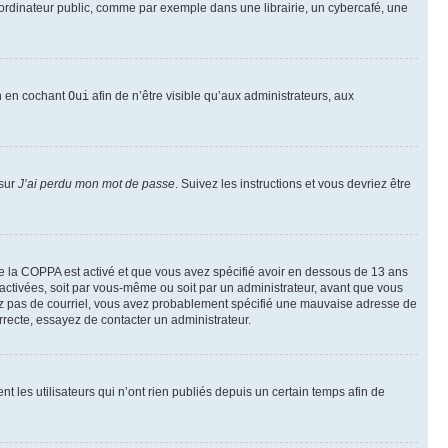
ordinateur public, comme par exemple dans une librairie, un cybercafé, une
on en cochant
Oui
afin de n’être visible qu’aux administrateurs, aux
 sur
J’ai perdu mon mot de passe
. Suivez les instructions et vous devriez être
t de la COPPA est activé et que vous avez spécifié avoir en dessous de 13 ans
 activées, soit par vous-même ou soit par un administrateur, avant que vous
ecevez pas de courriel, vous avez probablement spécifié une mauvaise adresse de
correcte, essayez de contacter un administrateur.
les utilisateurs qui n’ont rien publiés depuis un certain temps afin de