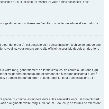
sible qu’aux utilisateurs inscrits. Si vous n’êtes pas inscrit, c’est
horloge du serveur soit erronée. Veuillez contacter un administrateur afin de
ateur du forum s’il est possible qu’il puisse installer l’archive de langue que
ns, veuillez vous rendre sur le site officiel (accessible depuis un des liens
e à votre rang, généralement en forme d’étoiles, de carrés ou de ronds, qui
tar et est généralement unique et personnelle à chaque utilisateur. C’est à
actez l’administrateur du forum et demandez-lui pour quelles raisons a t-il
eurs spéciaux, comme les modérateurs et les administrateurs. Dans la plupart
 afin d’augmenter votre rang sur le forum. Beaucoup de forums ne toléreront