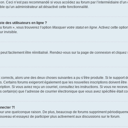
xion. Ceci n’est pas recommandé si vous accédez au forum par l’intermédiaire d’un 
able qu’un administrateur ait désactivé cette fonctionnalité.
te des utilisateurs en ligne ?
u forum », vous trouverez l’option
Masquer votre statut en ligne
. Activez cette opti
r invisible.
peut facilement être réinitialisé. Rendez-vous sur la page de connexion et cliquez
nt corrects, alors une des deux choses suivantes a pu s’être produite. Si le suppor
es. Certains forums exigeront également que les nouvelles inscriptions doivent être
nscription. Si vous aviez reçu un courriel, consultez les instructions. Si vous ne r
êtes certain(e) que l’adresse de courrier électronique que vous avez spécifiée était 
nnecter ?!
pour une quelconque raison. De plus, beaucoup de forums suppriment périodiquement 
à nouveau et essayez de participer plus activement aux discussions sur le forum.