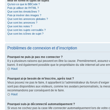
Mise en forme et types de sujets
Qu’est-ce que le BBCode ?
Puis-je utiliser de l’HTML ?
Que sont les émoticônes ?
Puis-je insérer des images ?
Que sont les annonces globales ?
Que sont les annonces ?
Que sont les notes ?
Que sont les sujets verrouillés ?
Que sont les icônes de sujet ?
Problèmes de connexion et d’inscription
Pourquoi ne puis-je pas me connecter ?
Il y a plusieurs raisons qui peuvent en être la cause. Premièrement, assurez-vo
banni. Il est également possible que le propriétaire du site internet ait une err
Haut
Pourquoi ai-je besoin de m’inscrire, après tout ?
Vous pouvez ne pas le faire, il appartient à l’administrateur du forum d’exig
sont pas disponibles aux visiteurs, comme les avatars personnalisés, la messag
recommandons par conséquent de le faire.
Haut
Pourquoi suis-je déconnecté automatiquement ?
Si vous ne cochez pas la case
Me connecter automatiquement
lors de votre 