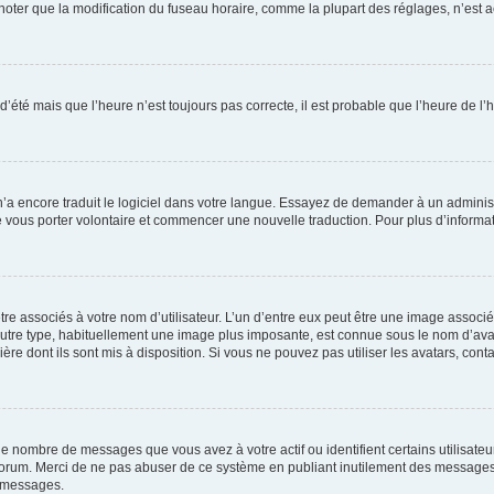
er que la modification du fuseau horaire, comme la plupart des réglages, n’est acces
 d’été mais que l’heure n’est toujours pas correcte, il est probable que l’heure de l’
 n’a encore traduit le logiciel dans votre langue. Essayez de demander à un administr
e vous porter volontaire et commencer une nouvelle traduction. Pour plus d’informatio
re associés à votre nom d’utilisateur. L’un d’entre eux peut être une image associé
’autre type, habituellement une image plus imposante, est connue sous le nom d’ava
ère dont ils sont mis à disposition. Si vous ne pouvez pas utiliser les avatars, cont
le nombre de messages que vous avez à votre actif ou identifient certains utilisat
u forum. Merci de ne pas abuser de ce système en publiant inutilement des messages
e messages.