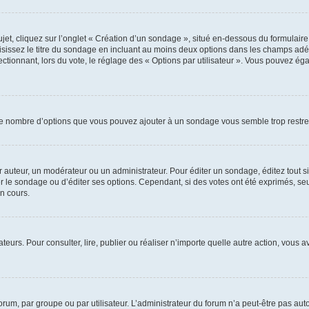
, cliquez sur l’onglet « Création d’un sondage », situé en-dessous du formulaire pri
sissez le titre du sondage en incluant au moins deux options dans les champs adé
ctionnant, lors du vote, le réglage des « Options par utilisateur ». Vous pouvez éga
i le nombre d’options que vous pouvez ajouter à un sondage vous semble trop restre
auteur, un modérateur ou un administrateur. Pour éditer un sondage, éditez tout s
er le sondage ou d’éditer ses options. Cependant, si des votes ont été exprimés, seu
n cours.
isateurs. Pour consulter, lire, publier ou réaliser n’importe quelle autre action, v
um, par groupe ou par utilisateur. L’administrateur du forum n’a peut-être pas auto