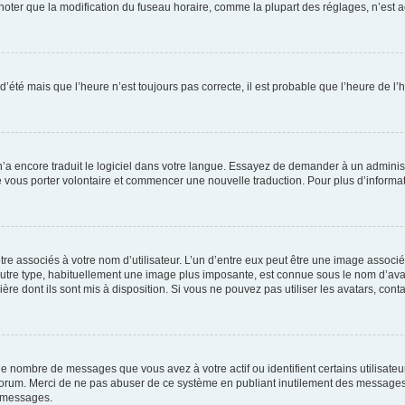
er que la modification du fuseau horaire, comme la plupart des réglages, n’est acces
 d’été mais que l’heure n’est toujours pas correcte, il est probable que l’heure de l’
 n’a encore traduit le logiciel dans votre langue. Essayez de demander à un administr
e vous porter volontaire et commencer une nouvelle traduction. Pour plus d’informatio
re associés à votre nom d’utilisateur. L’un d’entre eux peut être une image associé
’autre type, habituellement une image plus imposante, est connue sous le nom d’ava
ère dont ils sont mis à disposition. Si vous ne pouvez pas utiliser les avatars, cont
le nombre de messages que vous avez à votre actif ou identifient certains utilisat
u forum. Merci de ne pas abuser de ce système en publiant inutilement des messages
e messages.