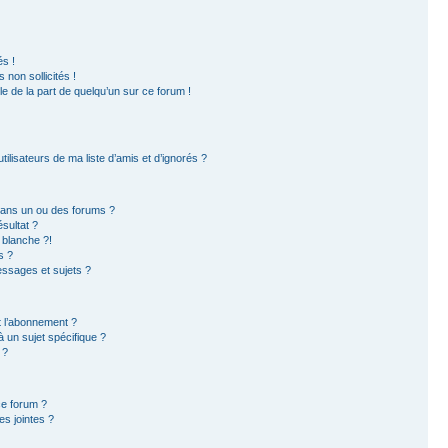
s !
non sollicités !
ble de la part de quelqu’un sur ce forum !
ilisateurs de ma liste d’amis et d’ignorés ?
dans un ou des forums ?
sultat ?
 blanche ?!
s ?
ssages et sujets ?
et l’abonnement ?
 un sujet spécifique ?
 ?
ce forum ?
s jointes ?