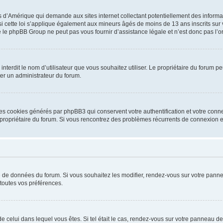
is d’Amérique qui demande aux sites internet collectant potentiellement des infor
 cette loi s’applique également aux mineurs âgés de moins de 13 ans inscrits sur v
 le phpBB Group ne peut pas vous fournir d’assistance légale et n’est donc pas l’or
ou interdit le nom d’utilisateur que vous souhaitez utiliser. Le propriétaire du forum
ter un administrateur du forum.
les cookies générés par phpBB3 qui conservent votre authentification et votre conn
r le propriétaire du forum. Si vous rencontrez des problèmes récurrents de connexio
se de données du forum. Si vous souhaitez les modifier, rendez-vous sur votre pannea
toutes vos préférences.
 de celui dans lequel vous êtes. Si tel était le cas, rendez-vous sur votre panneau de 