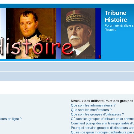
Tribune
Histoire
Forum généraliste s
l'histoire
Niveaux des utilisateurs et des groupes 
Que sont les administrateurs ?
Que sont les modérateurs ?
Que sont les groupes d’utilisateurs ?
teurs en ligne ?
Où sont les groupes d’utilisateurs et comme
Comment puis-je devenir le responsable d’un
Pourquoi certains groupes d’utilisateurs ap
Qu’est-ce qu’un « groupe d’utilisateurs par 