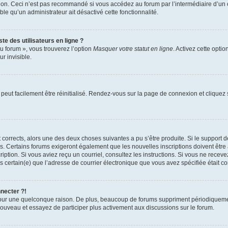
xion. Ceci n’est pas recommandé si vous accédez au forum par l’intermédiaire d’un 
able qu’un administrateur ait désactivé cette fonctionnalité.
te des utilisateurs en ligne ?
u forum », vous trouverez l’option
Masquer votre statut en ligne
. Activez cette opti
r invisible.
peut facilement être réinitialisé. Rendez-vous sur la page de connexion et cliquez
nt corrects, alors une des deux choses suivantes a pu s’être produite. Si le suppor
es. Certains forums exigeront également que les nouvelles inscriptions doivent être
nscription. Si vous aviez reçu un courriel, consultez les instructions. Si vous ne r
êtes certain(e) que l’adresse de courrier électronique que vous avez spécifiée était 
nnecter ?!
pour une quelconque raison. De plus, beaucoup de forums suppriment périodiquement 
à nouveau et essayez de participer plus activement aux discussions sur le forum.