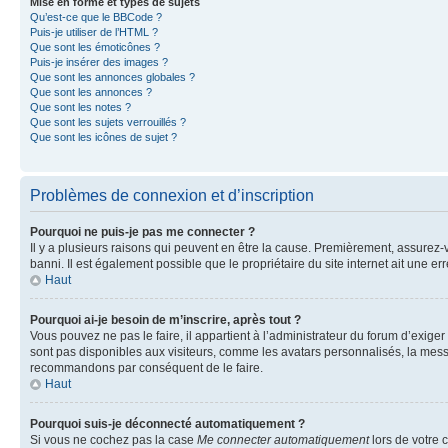
Mise en forme et types de sujets
Qu’est-ce que le BBCode ?
Puis-je utiliser de l’HTML ?
Que sont les émoticônes ?
Puis-je insérer des images ?
Que sont les annonces globales ?
Que sont les annonces ?
Que sont les notes ?
Que sont les sujets verrouillés ?
Que sont les icônes de sujet ?
Problèmes de connexion et d’inscription
Pourquoi ne puis-je pas me connecter ?
Il y a plusieurs raisons qui peuvent en être la cause. Premièrement, assurez-vo
banni. Il est également possible que le propriétaire du site internet ait une err
Haut
Pourquoi ai-je besoin de m’inscrire, après tout ?
Vous pouvez ne pas le faire, il appartient à l’administrateur du forum d’exig
sont pas disponibles aux visiteurs, comme les avatars personnalisés, la messag
recommandons par conséquent de le faire.
Haut
Pourquoi suis-je déconnecté automatiquement ?
Si vous ne cochez pas la case
Me connecter automatiquement
lors de votre 