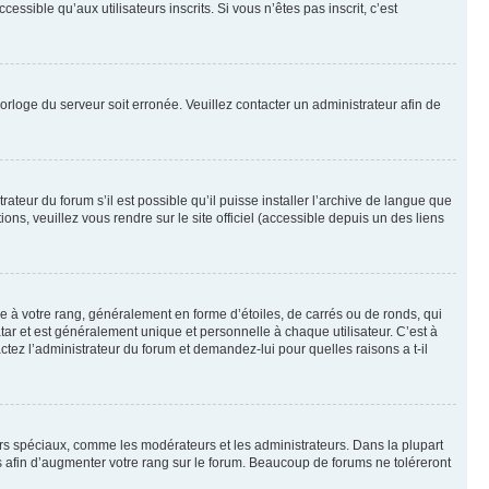
sible qu’aux utilisateurs inscrits. Si vous n’êtes pas inscrit, c’est
horloge du serveur soit erronée. Veuillez contacter un administrateur afin de
ateur du forum s’il est possible qu’il puisse installer l’archive de langue que
ns, veuillez vous rendre sur le site officiel (accessible depuis un des liens
e à votre rang, généralement en forme d’étoiles, de carrés ou de ronds, qui
tar et est généralement unique et personnelle à chaque utilisateur. C’est à
actez l’administrateur du forum et demandez-lui pour quelles raisons a t-il
eurs spéciaux, comme les modérateurs et les administrateurs. Dans la plupart
 afin d’augmenter votre rang sur le forum. Beaucoup de forums ne toléreront