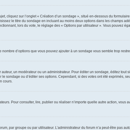
, cliquez sur l’onglet « Création d’un sondage », situé en-dessous du formulaire pri
sissez le titre du sondage en incluant au moins deux options dans les champs adé
ctionnant, lors du vote, le réglage des « Options par utilisateur ». Vous pouvez éga
i le nombre d’options que vous pouvez ajouter à un sondage vous semble trop restre
auteur, un modérateur ou un administrateur. Pour éditer un sondage, éditez tout s
er le sondage ou d’éditer ses options. Cependant, si des votes ont été exprimés, seu
n cours.
isateurs. Pour consulter, lire, publier ou réaliser n’importe quelle autre action, v
um, par groupe ou par utilisateur. L’administrateur du forum n’a peut-être pas auto