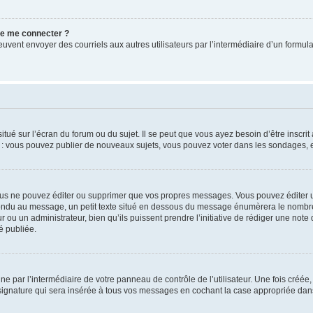
 de me connecter ?
its peuvent envoyer des courriels aux autres utilisateurs par l’intermédiaire d’un for
tué sur l’écran du forum ou du sujet. Il se peut que vous ayez besoin d’être inscri
e : vous pouvez publier de nouveaux sujets, vous pouvez voter dans les sondages, e
us ne pouvez éditer ou supprimer que vos propres messages. Vous pouvez éditer u
pondu au message, un petit texte situé en dessous du message énumèrera le nombre de
r ou un administrateur, bien qu’ils puissent prendre l’initiative de rédiger une note 
é publiée.
e par l’intermédiaire de votre panneau de contrôle de l’utilisateur. Une fois créé
ignature qui sera insérée à tous vos messages en cochant la case appropriée dans vo