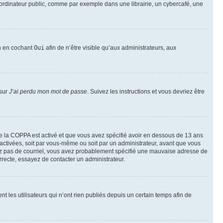
ordinateur public, comme par exemple dans une librairie, un cybercafé, une
on en cochant
Oui
afin de n’être visible qu’aux administrateurs, aux
 sur
J’ai perdu mon mot de passe
. Suivez les instructions et vous devriez être
t de la COPPA est activé et que vous avez spécifié avoir en dessous de 13 ans
 activées, soit par vous-même ou soit par un administrateur, avant que vous
ecevez pas de courriel, vous avez probablement spécifié une mauvaise adresse de
correcte, essayez de contacter un administrateur.
les utilisateurs qui n’ont rien publiés depuis un certain temps afin de