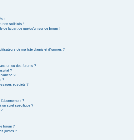
s !
non sollicités !
ble de la part de quelqu’un sur ce forum !
ilisateurs de ma liste d’amis et d’ignorés ?
dans un ou des forums ?
sultat ?
 blanche ?!
s ?
ssages et sujets ?
et l’abonnement ?
 un sujet spécifique ?
 ?
ce forum ?
s jointes ?