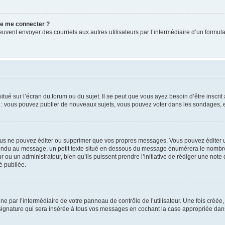
 de me connecter ?
its peuvent envoyer des courriels aux autres utilisateurs par l’intermédiaire d’un for
tué sur l’écran du forum ou du sujet. Il se peut que vous ayez besoin d’être inscri
e : vous pouvez publier de nouveaux sujets, vous pouvez voter dans les sondages, e
us ne pouvez éditer ou supprimer que vos propres messages. Vous pouvez éditer u
pondu au message, un petit texte situé en dessous du message énumèrera le nombre de
r ou un administrateur, bien qu’ils puissent prendre l’initiative de rédiger une note 
é publiée.
e par l’intermédiaire de votre panneau de contrôle de l’utilisateur. Une fois créé
ignature qui sera insérée à tous vos messages en cochant la case appropriée dans vo