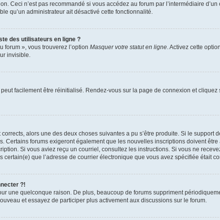
xion. Ceci n’est pas recommandé si vous accédez au forum par l’intermédiaire d’un 
able qu’un administrateur ait désactivé cette fonctionnalité.
te des utilisateurs en ligne ?
u forum », vous trouverez l’option
Masquer votre statut en ligne
. Activez cette opti
r invisible.
peut facilement être réinitialisé. Rendez-vous sur la page de connexion et cliquez
nt corrects, alors une des deux choses suivantes a pu s’être produite. Si le suppor
es. Certains forums exigeront également que les nouvelles inscriptions doivent être
nscription. Si vous aviez reçu un courriel, consultez les instructions. Si vous ne r
êtes certain(e) que l’adresse de courrier électronique que vous avez spécifiée était 
nnecter ?!
pour une quelconque raison. De plus, beaucoup de forums suppriment périodiquement 
à nouveau et essayez de participer plus activement aux discussions sur le forum.