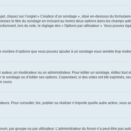
, cliquez sur l’onglet « Création d’un sondage », situé en-dessous du formulaire pri
sissez le titre du sondage en incluant au moins deux options dans les champs adé
ctionnant, lors du vote, le réglage des « Options par utilisateur ». Vous pouvez éga
i le nombre d’options que vous pouvez ajouter à un sondage vous semble trop restre
auteur, un modérateur ou un administrateur. Pour éditer un sondage, éditez tout s
er le sondage ou d’éditer ses options. Cependant, si des votes ont été exprimés, seu
n cours.
isateurs. Pour consulter, lire, publier ou réaliser n’importe quelle autre action, v
um, par groupe ou par utilisateur. L’administrateur du forum n’a peut-être pas auto