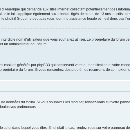
is d’Amérique qui demande aux sites internet collectant potentiellement des infor
 cette loi s’applique également aux mineurs âgés de moins de 13 ans inscrits sur v
 le phpBB Group ne peut pas vous fournir d’assistance légale et n’est donc pas l’or
ou interdit le nom d’utilisateur que vous souhaitez utiliser. Le propriétaire du forum
ter un administrateur du forum.
les cookies générés par phpBB3 qui conservent votre authentification et votre conn
r le propriétaire du forum. Si vous rencontrez des problèmes récurrents de connexio
se de données du forum. Si vous souhaitez les modifier, rendez-vous sur votre pannea
toutes vos préférences.
 de celui dans lequel vous êtes. Si tel était le cas, rendez-vous sur votre panneau de 